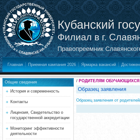
Кубанский гос
Филиал в г. Славя
Правопреемник Славянского
Главная
Приемная кампания 2026
Ярмарка вакансий
Достижен
/
РОДИТЕЛЯМ ОБУЧАЮЩИХСЯ 
Общие сведения
Образец заявления
История и современность
Образец заявления от родителе
Контакты
Лицензия, Свидетельство о
государственной аккредитации
Мониторинг эффективности
деятельности