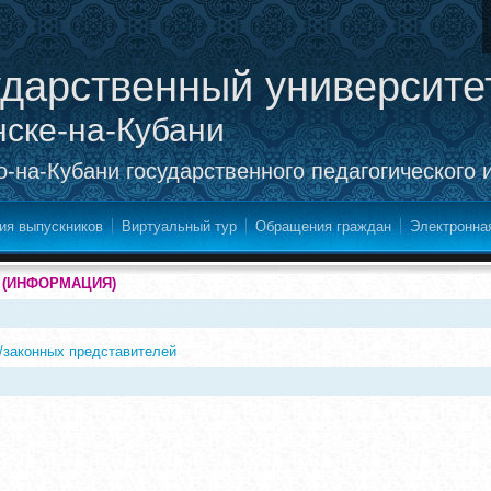
ударственный университе
нске-на-Кубани
-на-Кубани государственного педагогического 
ия выпускников
Виртуальный тур
Обращения граждан
Электронна
(ИНФОРМАЦИЯ)
й/законных представителей