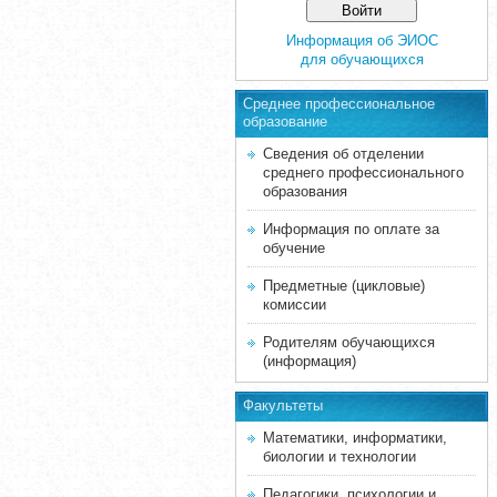
Информация об ЭИОС
для обучающихся
Среднее професcиональное
образование
Сведения об отделении
среднего профессионального
образования
Информация по оплате за
обучение
Предметные (цикловые)
комиссии
Родителям обучающихся
(информация)
Факультеты
Математики, информатики,
биологии и технологии
Педагогики, психологии и