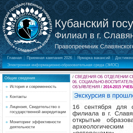
Кубанский гос
Филиал в г. Славя
Правопреемник Славянского
Главная
Приемная кампания 2026
Ярмарка вакансий
Достижен
Электронная информационно-образовательная среда (ЭИОС)
/
СВЕДЕНИЯ ОБ ОТДЕЛЕНИИ 
Общие сведения
06. СОЦИАЛЬНО-ВОСПИТАТЕЛ
История и современность
ОБЪЯВЛЕНИЯ
/
2014-2015 УЧЕ
Экскурсия в прошл
Контакты
16 сентября для 
Лицензия, Свидетельство о
государственной аккредитации
филиала в г. Слав
открытые образов
Мониторинг эффективности
археологическим
деятельности