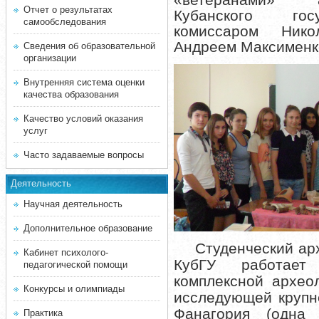
«ветеранами» а
Отчет о результатах
Кубанского госу
самообследования
комиссаром Нико
Андреем Максименк
Сведения об образовательной
организации
Внутренняя система оценки
качества образования
Качество условий оказания
услуг
Часто задаваемые вопросы
Деятельность
Научная деятельность
Дополнительное образование
Студенческий ар
Кабинет психолого-
КубГУ работает
педагогической помощи
комплексной архео
Конкурсы и олимпиады
исследующей крупн
Фанагория (одна
Практика