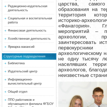
царства, самого
Редакционно-издательская
образования на те
деятельность
территория кото
Социальная и воспитательная
историко-археоло
работа
«Фанагория». Г
мероприятий – п
Финансовая деятельность
археологии, пр
Хозяйственная деятельность
заинтересовать ис
первокурсники
Ярмарка вакансий
археологическому 
Структурные подразделения
не одну тысячу ле
населявших терр
Библиотека
археологов, благод
Издательский центр
неизвестные стра
Информационно-
вычислительный центр
Общий отдел
ППО работников и
обучающихся филиала ФГБОУ