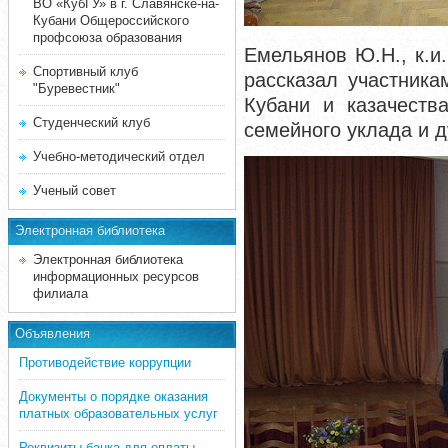
ВО «КубГУ» в г. Славянске-на-
Кубани Общероссийского
профсоюза образования
Емельянов Ю.Н., к.и
Спортивный клуб
рассказал участник
"Буревестник"
Кубани и казачеств
Студенческий клуб
семейного уклада и д
Учебно-методический отдел
Ученый совет
Электронная библиотека
Электронная библиотека
информационных ресурсов
филиала
Объявления
Противодействие коррупции
Документы о порядке оказания
платных образовательных услуг
Реквизиты банка для оплаты