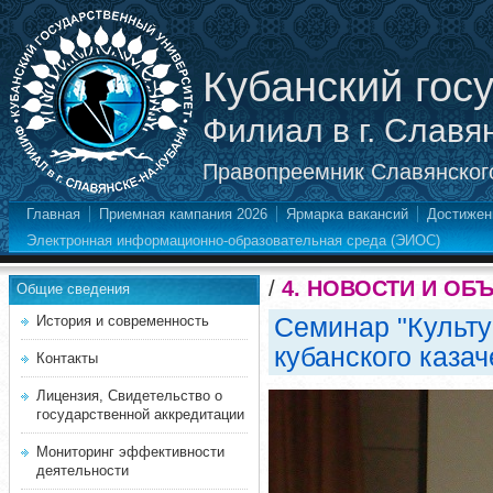
Кубанский гос
Филиал в г. Славя
Правопреемник Славянского
Главная
Приемная кампания 2026
Ярмарка вакансий
Достижен
Электронная информационно-образовательная среда (ЭИОС)
/
4. НОВОСТИ И ОБ
Общие сведения
Семинар "Культу
История и современность
кубанского казач
Контакты
Лицензия, Свидетельство о
государственной аккредитации
Мониторинг эффективности
деятельности