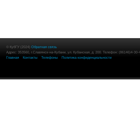
© КубГУ (2024)
Обратная связь
Адрес: 353560, г.Славянск-на-Кубани, ул. Кубанская, д. 200. Телефон: (86146)4-30-
Главная
Контакты
Телефоны
Политика конфиденциальности