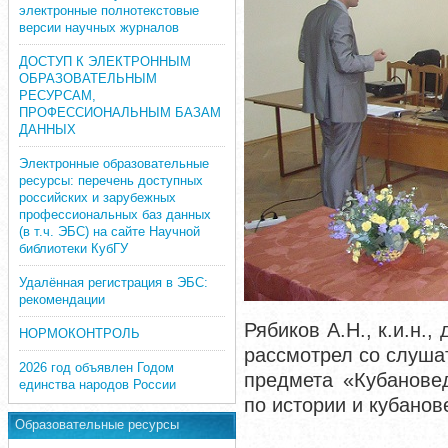
электронные полнотекстовые
версии научных журналов
ДОСТУП К ЭЛЕКТРОННЫМ
ОБРАЗОВАТЕЛЬНЫМ
РЕСУРСАМ,
ПРОФЕССИОНАЛЬНЫМ БАЗАМ
ДАННЫХ
Электронные образовательные
ресурсы: перечень доступных
российских и зарубежных
профессиональных баз данных
(в т.ч. ЭБС) на сайте Научной
библиотеки КубГУ
Удалённая регистрация в ЭБС:
рекомендации
Рябиков А.Н., к.и.н.
НОРМОКОНТРОЛЬ
рассмотрел со слуша
2026 год объявлен Годом
предмета «Кубанове
единства народов России
по истории и кубано
Образовательные ресурсы