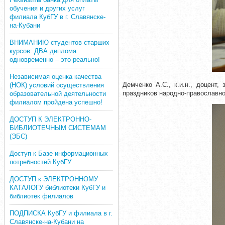
обучения и других услуг
филиала КубГУ в г. Славянске-
на-Кубани
ВНИМАНИЮ студентов старших
курсов: ДВА диплома
одновременно – это реально!
Независимая оценка качества
Демченко А.С., к.и.н., доцент
(НОК) условий осуществления
праздников народно-православно
образовательной деятельности
филиалом пройдена успешно!
ДОСТУП К ЭЛЕКТРОННО-
БИБЛИОТЕЧНЫМ СИСТЕМАМ
(ЭБС)
Доступ к Базе информационных
потребностей КубГУ
ДОСТУП к ЭЛЕКТРОННОМУ
КАТАЛОГУ библиотеки КубГУ и
библиотек филиалов
ПОДПИСКА КубГУ и филиала в г.
Славянске-на-Кубани на