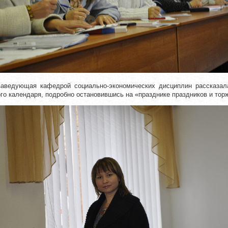
, заведующая кафедрой социально-экономических дисциплин рассказа
го календаря, подробно остановившись на «празднике праздников и торж