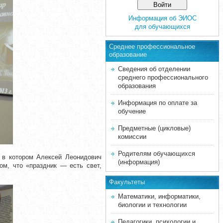
Информация об ЭИОС
для обучающихся
Среднее професcиональное
образование
Сведения об отделении
среднего профессионального
образования
Информация по оплате за
обучение
Предметные (цикловые)
комиссии
Родителям обучающихся
, в котором Алексей Леонидович
(информация)
ом, что «праздник — есть свет,
Факультеты
Математики, информатики,
биологии и технологии
Педагогики, психологии и