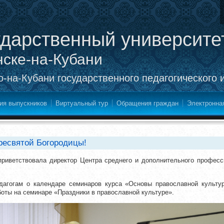
ударственный университе
нске-на-Кубани
-на-Кубани государственного педагогического 
ия выпускников
Виртуальный тур
Обращения граждан
Электронна
ресвятой Богородицы!
приветствовала директор Центра среднего и дополнительного профес
дагогам о календаре семинаров курса «Основы православной культу
оты на семинаре «Праздники в православной культуре».