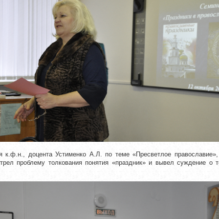
 к.ф.н., доцента Устименко А.Л. по теме «Пресветлое православие»
рел проблему толкования понятия «праздник» и вывел суждение о т