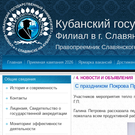
Кубанский гос
Филиал в г. Славя
Правопреемник Славянского
Главная
Приемная кампания 2026
Ярмарка вакансий
Достижен
/
4. НОВОСТИ И ОБЪЯВЛЕНИЯ
Общие сведения
С праздником Покрова П
История и современность
Участников мероприятия тепло 
Контакты
Г.П.
Лицензия, Свидетельство о
Галина Петровна рассказала пе
государственной аккредитации
пожелала всем продуктивной раб
Мониторинг эффективности
деятельности