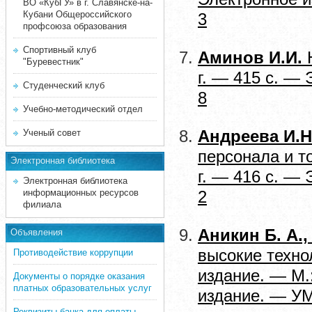
ВО «КубГУ» в г. Славянске-на-
Кубани Общероссийского
3
профсоюза образования
Спортивный клуб
Аминов И.И.
Ю
"Буревестник"
г. — 415 с. —
Студенческий клуб
8
Учебно-методический отдел
Ученый совет
Андреева И.
персонала и т
Электронная библиотека
г. — 416 с. —
Электронная библиотека
информационных ресурсов
2
филиала
Аникин Б. А.,
Объявления
высокие техно
Противодействие коррупции
издание. — М.
Документы о порядке оказания
платных образовательных услуг
издание. — УМ
Реквизиты банка для оплаты