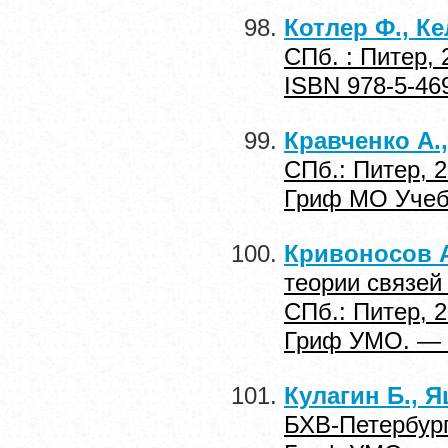
Котлер Ф., Ке
СПб. : Питер,
ISBN 978-5-46
Кравченко А.
СПб.: Питер, 
Гриф МО Учебн
Кривоносов А
теории связей
СПб.: Питер, 
Гриф УМО. — I
Кулагин Б., Я
БХВ-Петербург