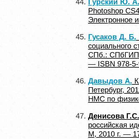
Гурский Ю. А.
Photoshop CS4
Электронное и
Гусаков Д. Б.
социального с
СПб.: СПбГИПС
— ISBN 978-5-
Давыдов А.
К
Петербург, 20
НМС по физике
Денисова Г.С.
российская ид
М, 2010 г. — 