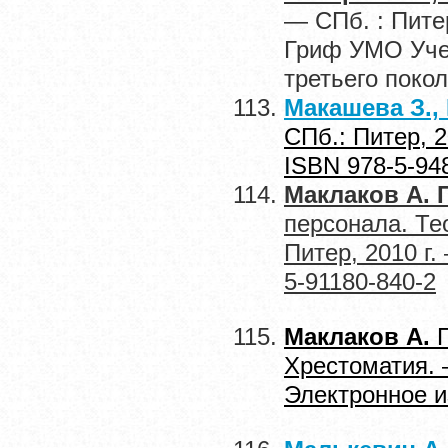
— СПб. : Пите
Гриф УМО Учеб
третьего поко
Макашева З.,
СПб.: Питер, 
ISBN 978-5-94
Маклаков А. Г
персонала. Те
Питер, 2010 г
5-91180-840-2
Маклаков А.
Хрестоматия. 
Электронное и