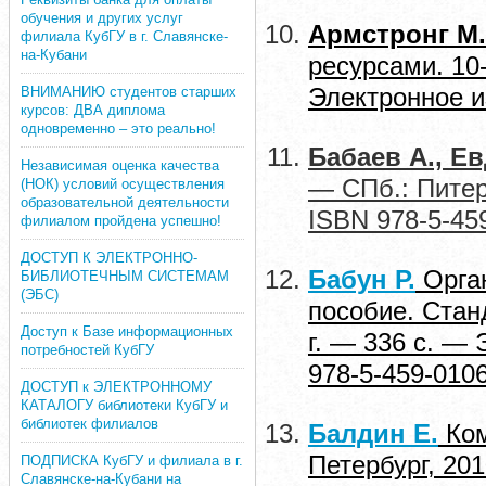
обучения и других услуг
Армстронг М.
филиала КубГУ в г. Славянске-
на-Кубани
ресурсами. 10-
ВНИМАНИЮ студентов старших
Электронное и
курсов: ДВА диплома
одновременно – это реально!
Бабаев А., Е
Независимая оценка качества
— СПб.: Питер
(НОК) условий осуществления
образовательной деятельности
ISBN 978-5-45
филиалом пройдена успешно!
ДОСТУП К ЭЛЕКТРОННО-
Бабун Р.
Орган
БИБЛИОТЕЧНЫМ СИСТЕМАМ
(ЭБС)
пособие. Стан
Доступ к Базе информационных
г. — 336 с. —
потребностей КубГУ
978-5-459-010
ДОСТУП к ЭЛЕКТРОННОМУ
КАТАЛОГУ библиотеки КубГУ и
библиотек филиалов
Балдин Е.
Ком
Петербург, 20
ПОДПИСКА КубГУ и филиала в г.
Славянске-на-Кубани на