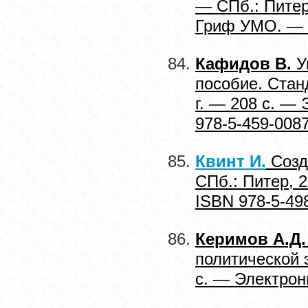
— СПб.: Питер
Гриф УМО. — I
Кафидов В.
У
пособие. Стан
г. — 208 с. —
978-5-459-008
Квинт И.
Созд
СПб.: Питер, 
ISBN 978-5-49
Керимов А.Д.
политической 
с. — Электрон