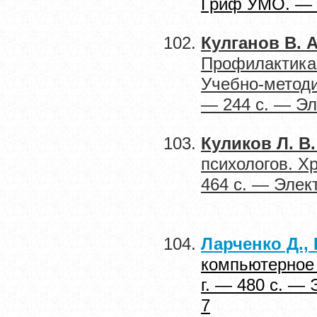
Гриф УМО. — I
Кулганов В. А
Профилактика 
Учебно-методи
— 244 с. — Эл
Куликов Л. В.
психологов. Хр
464 с. — Элек
Ларченко Д.,
компьютерное 
г. — 480 с. —
7