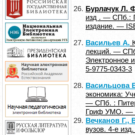
Бурлачук Л. Ф
изд . — СПб.: 
издание. — IS
Васильев А.
К
лекций. — СПб.
Электронное и
5-9775-0343-3
Васильцова В
экономика: Уч
— СПб. : Пите
Гриф УМО. — I
Вечканов Г., 
вузов. 4-е изд