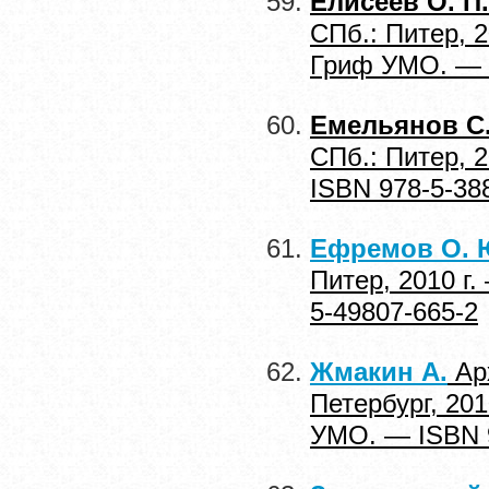
Елисеев О. П.
СПб.: Питер, 
Гриф УМО. — I
Емельянов С.
СПб.: Питер, 
ISBN 978-5-38
Ефремов О. 
Питер, 2010 г
5-49807-665-2
Жмакин А.
Арх
Петербург, 20
УМО. — ISBN 