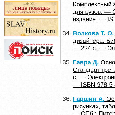
Комплексный э
для вузов. — С
издание. — IS
Волкова Т. О.
дизайнера. Би
— 224 с. — Эл
Гавра Д.
Осно
Стандарт трет
с. — Электрон
— ISBN 978-5-
Гаршин А.
Общ
рисунках, таб
— СПб.: Питер