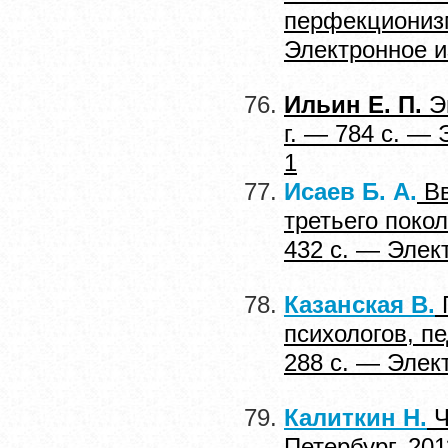
перфекционизм
Электронное и
Ильин Е. П.
Эм
г. — 784 с. —
1
Исаев Б. А.
Вв
третьего покол
432 с. — Элек
Казанская В.
П
психологов, пе
288 с. — Элек
Калиткин Н.
Ч
Петербург, 20