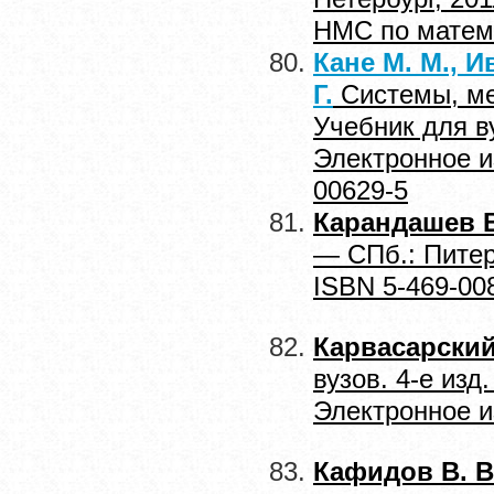
НМС по матема
Кане М. М., И
Г.
Системы, ме
Учебник для ву
Электронное и
00629-5
Карандашев В
— СПб.: Питер
ISBN 5-469-00
Карвасарский
вузов. 4-е изд
Электронное и
Кафидов В. В