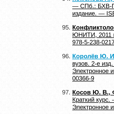
— СПб.: БХВ-П
издание. — IS
Конфликтоло
ЮНИТИ, 2011 г
978-5-238-021
Королёв Ю. И
вузов. 2-е изд
Электронное и
00366-9
Косов Ю. В., 
Краткий курс. 
Электронное и