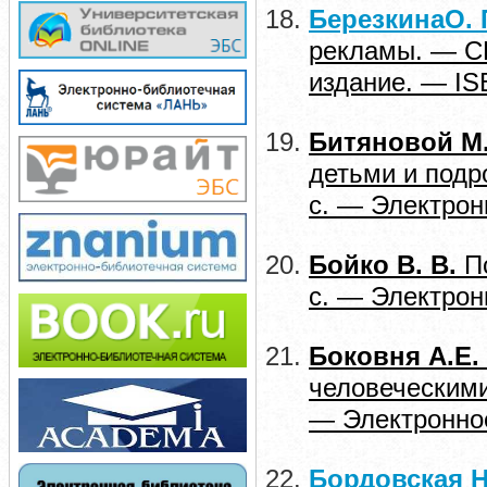
Березкина
О
.
рекламы. — СП
издание. — IS
Битяновой М.
детьми и подро
с. — Электрон
Бойко В. В.
П
с. — Электрон
Боковня А.Е.
человеческими
— Электронное
Бордовская Н.