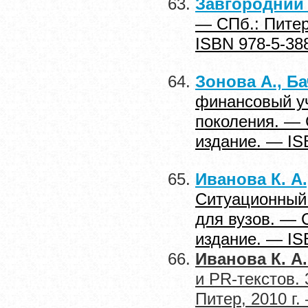
Завгородний В
— СПб.: Питер
ISBN 978-5-38
Зонова А., Ба
финансовый уч
поколения. — 
издание. — IS
Иванова К. А.
Ситуационный 
для вузов. — 
издание. — IS
Иванова К. А.
и PR-текстов.
Питер, 2010 г