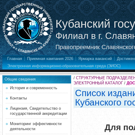
Кубанский гос
Филиал в г. Славя
Правопреемник Славянского
Главная
Приемная кампания 2026
Ярмарка вакансий
Достижен
Электронная информационно-образовательная среда (ЭИОС)
/
СТРУКТУРНЫЕ ПОДРАЗДЕЛЕ
Общие сведения
ЭЛЕКТРОННЫЙ КАТАЛОГ
/
ДОС
История и современность
Список издан
Контакты
Кубанского го
Лицензия, Свидетельство о
государственной аккредитации
Мониторинг эффективности
Для пол
деятельности