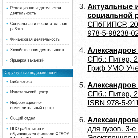
Актуальные и
Редакционно-издательская
деятельность
социальной 
СПбГИПСР, 201
Социальная и воспитательная
работа
978-5-98238-0
Финансовая деятельность
Александров 
Хозяйственная деятельность
СПб.: Питер, 
Ярмарка вакансий
Гриф УМО Учеб
Структурные подразделения
Библиотека
Александров 
Издательский центр
СПб.: Питер, 
ISBN 978-5-91
Информационно-
вычислительный центр
Общий отдел
Александров
для вузов. 3-е
ППО работников и
обучающихся филиала ФГБОУ
Электронное и