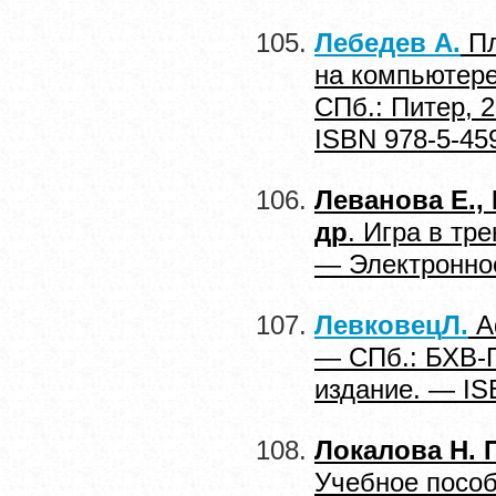
Лебедев А.
Пл
на компьютере
СПб.: Питер, 
ISBN 978-5-45
Леванова Е.,
др
. Игра в тре
— Электронное
Левковец
Л
.
A
— СПб.: БХВ-П
издание. — IS
Локалова Н. 
Учебное пособ