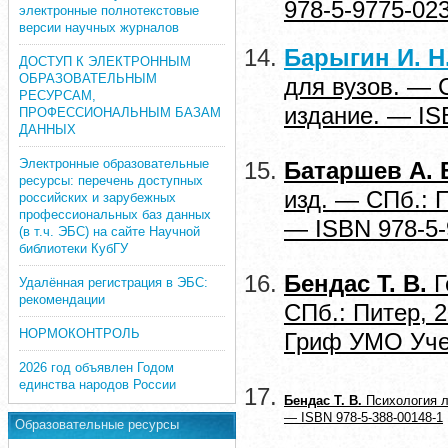
978-5-9775-02
электронные полнотекстовые
версии научных журналов
Барыгин И. Н
ДОСТУП К ЭЛЕКТРОННЫМ
ОБРАЗОВАТЕЛЬНЫМ
для вузов. — С
РЕСУРСАМ,
издание. — IS
ПРОФЕССИОНАЛЬНЫМ БАЗАМ
ДАННЫХ
Электронные образовательные
Батаршев А. 
ресурсы: перечень доступных
изд. — СПб.: П
российских и зарубежных
профессиональных баз данных
— ISBN 978-5-
(в т.ч. ЭБС) на сайте Научной
библиотеки КубГУ
Бендас Т. В.
Г
Удалённая регистрация в ЭБС:
рекомендации
СПб.: Питер, 
НОРМОКОНТРОЛЬ
Гриф УМО Учеб
2026 год объявлен Годом
единства народов России
Бендас Т. В.
Психология л
— ISBN 978-5-388-00148-1
Образовательные ресурсы