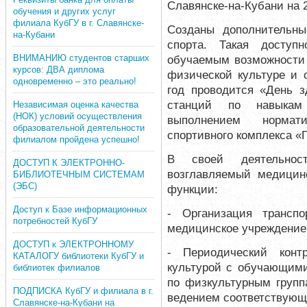
Славянске-на-Кубани на 2
обучения и других услуг
филиала КубГУ в г. Славянске-
Созданы дополнительны
на-Кубани
спорта. Такая доступн
ВНИМАНИЮ студентов старших
обучаемым возможности 
курсов: ДВА диплома
физической культуре и 
одновременно – это реально!
год проводится «День з
станций по навыкам
Независимая оценка качества
(НОК) условий осуществления
выполнением нормати
образовательной деятельности
спортивного комплекса «Г
филиалом пройдена успешно!
В своей деятельнос
ДОСТУП К ЭЛЕКТРОННО-
возглавляемый медицин
БИБЛИОТЕЧНЫМ СИСТЕМАМ
(ЭБС)
функции:
Доступ к Базе информационных
- Организация трансп
потребностей КубГУ
медицинское учреждение 
ДОСТУП к ЭЛЕКТРОННОМУ
- Периодический конт
КАТАЛОГУ библиотеки КубГУ и
культурой с обучающими
библиотек филиалов
по физкультурным групп
ПОДПИСКА КубГУ и филиала в г.
ведением соответствующ
Славянске-на-Кубани на