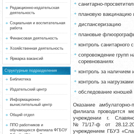
санитарно-просветител
Редакционно-издательская
деятельность
плановую вакцинацию 
Социальная и воспитательная
диспансеризацию
работа
плановые флюорограф
Финансовая деятельность
контроль санитарного 
Хозяйственная деятельность
сопровождение групп н
Ярмарка вакансий
соревнованиях
Структурные подразделения
контроль за наличием 
Библиотека
контроль за нагрузками
Издательский центр
обследование юношей 
Информационно-
Оказание амбулаторно
вычислительный центр
филиала проводится м
Общий отдел
учреждении г. Славян
№71/17-ф от 28.12.2
ППО работников и
обучающихся филиала ФГБОУ
учреждением ГБУЗ «Слав