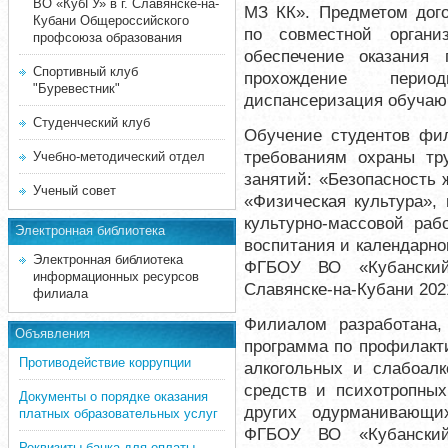
ВО «КубГУ» в г. Славянске-на-
МЗ КК». Предметом дого
Кубани Общероссийского
по совместной органи
профсоюза образования
обеспечение оказания 
Спортивный клуб
прохождение перио
"Буревестник"
диспансеризация обучаю
Студенческий клуб
Обучение студентов фил
требованиям охраны тр
Учебно-методический отдел
занятий: «Безопасность 
Ученый совет
«Физическая культура», 
культурно-массовой раб
Электронная библиотека
воспитания и календарн
Электронная библиотека
ФГБОУ ВО «Кубанский 
информационных ресурсов
Славянске-на-Кубани 2021
филиала
Филиалом разработана,
Объявления
программа по профилакт
Противодействие коррупции
алкогольных и слабоалк
средств и психотропных
Документы о порядке оказания
других одурманивающи
платных образовательных услуг
ФГБОУ ВО «Кубанский 
Реквизиты банка для оплаты