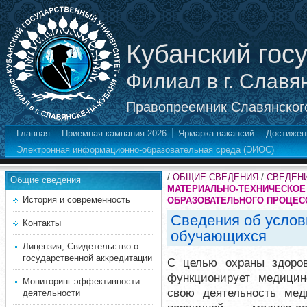
Кубанский гос
Филиал в г. Славя
Правопреемник Славянского
Главная
Приемная кампания 2026
Ярмарка вакансий
Достижен
Электронная информационно-образовательная среда (ЭИОС)
/
ОБЩИЕ СВЕДЕНИЯ
/
СВЕДЕН
Общие сведения
МАТЕРИАЛЬНО-ТЕХНИЧЕСКОЕ
История и современность
ОБРАЗОВАТЕЛЬНОГО ПРОЦЕСС
Сведения об услов
Контакты
обучающихся
Лицензия, Свидетельство о
государственной аккредитации
С целью охраны здоро
функционирует медицин
Мониторинг эффективности
свою деятельность мед
деятельности