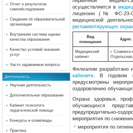
первичной медико-
Отчет о результатах
осуществляется в
медиц
самообследования
лицензии (№ ФС-23-01-
Сведения об образовательной
медицинской деятельн
организации
регламентирующих охран
Внутренняя система оценки
Вид
Адрес 
качества образования
помещения
Качество условий оказания
Медицинский
г. Славянск-
услуг
кабинет
Отдельская,
Часто задаваемые вопросы
Филиалом разработано 
кабинете
. В годовом п
Деятельность
предусмотрены меропр
Научная деятельность
оздоровлению обучающи
Дополнительное образование
Охрана здоровья, проф
обучающихся предста
Кабинет психолого-
педагогической помощи
предупредительно-оз
мероприятия по снижению
Конкурсы и олимпиады
мероприятия по гигие
Практика