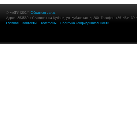
© КубГУ (2024)
Обратная связь
Адрес: 353560, г.Славянск-на-Кубани, ул. Кубанская, д. 200. Телефон: (86146)4-30-
Главная
Контакты
Телефоны
Политика конфиденциальности