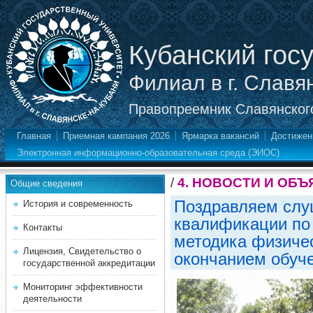
Кубанский гос
Филиал в г. Славя
Правопреемник Славянского
Главная
Приемная кампания 2026
Ярмарка вакансий
Достижен
Электронная информационно-образовательная среда (ЭИОС)
/
4. НОВОСТИ И ОБ
Общие сведения
Поздравляем слу
История и современность
квалификации по
Контакты
методика физичес
Лицензия, Свидетельство о
окончанием обуче
государственной аккредитации
Мониторинг эффективности
деятельности