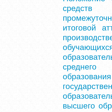
средств
промежуточн
итоговой ат
производс
обуча
образоват
среднего 
образован
государст
образоват
высшего обр