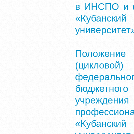
в ИНСПО и 
«Кубански
университет
Положени
(цикловой)
федерально
бюджетного
учрежд
профессион
«Кубански