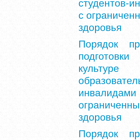
студентов-и
с ограничен
здоровья
Порядок п
подготовк
культур
образоват
инвалид
ограниченн
здоровья
Порядок п