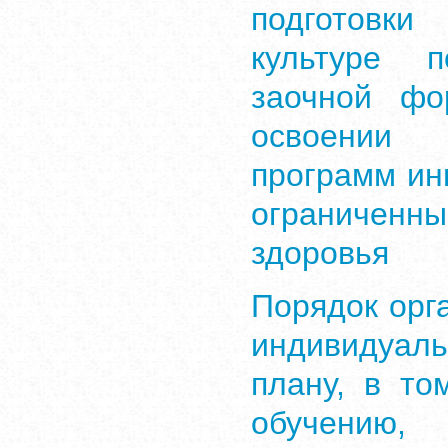
подготовк
культуре 
заочной фо
освоении 
программ ин
ограниченн
здоровья
Порядок орг
индивидуа
плану, в то
обучени