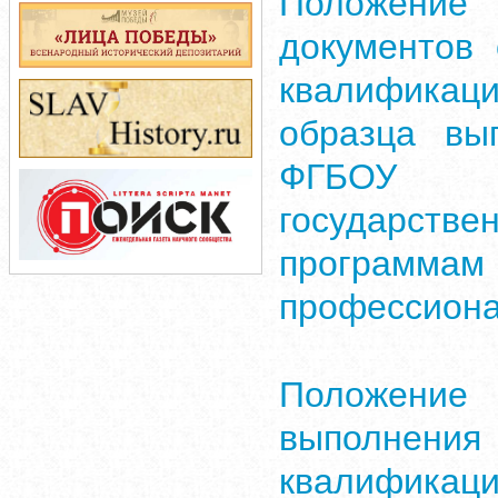
Положение
документов
квалификац
образца вы
ФГБОУ В
государстве
програм
профессиона
Положение
выполнения
квалифика