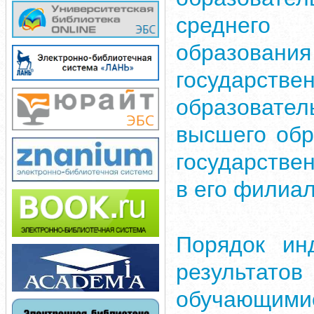
среднего 
образован
государст
образоват
высшего обр
государстве
в его филиа
Порядок ин
результ
обучающими