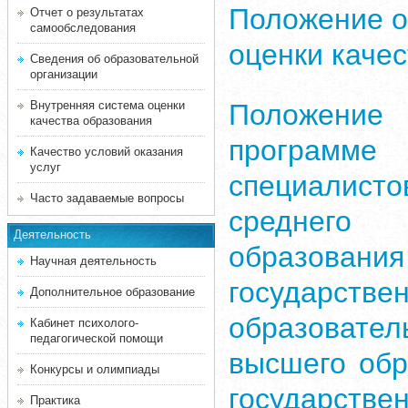
Положение о
Отчет о результатах
самообследования
оценки каче
Сведения об образовательной
организации
Положение 
Внутренняя система оценки
качества образования
програм
Качество условий оказания
услуг
специалист
Часто задаваемые вопросы
среднего 
Деятельность
образован
Научная деятельность
государст
Дополнительное образование
образоват
Кабинет психолого-
педагогической помощи
высшего обр
Конкурсы и олимпиады
государстве
Практика