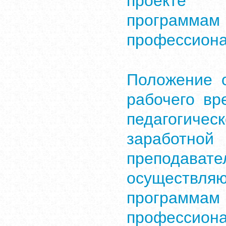
проекте 
програм
профессиона
Положение 
рабочего вр
педагогичес
зарабо
преподават
осуществля
програм
профессион