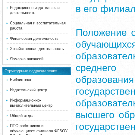
в его филиа
Редакционно-издательская
деятельность
Социальная и воспитательная
работа
Положение о
Финансовая деятельность
обуча
Хозяйственная деятельность
образоват
Ярмарка вакансий
среднего 
Структурные подразделения
образован
Библиотека
государст
Издательский центр
образоват
Информационно-
вычислительный центр
высшего обр
Общий отдел
государстве
ППО работников и
обучающихся филиала ФГБОУ