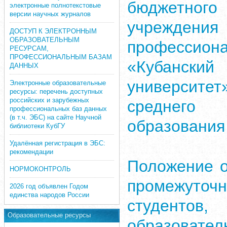
бюджетного
электронные полнотекстовые
версии научных журналов
учрежд
ДОСТУП К ЭЛЕКТРОННЫМ
ОБРАЗОВАТЕЛЬНЫМ
профессион
РЕСУРСАМ,
ПРОФЕССИОНАЛЬНЫМ БАЗАМ
«Кубански
ДАННЫХ
университе
Электронные образовательные
ресурсы: перечень доступных
российских и зарубежных
среднего 
профессиональных баз данных
(в т.ч. ЭБС) на сайте Научной
образования
библиотеки КубГУ
Удалённая регистрация в ЭБС:
рекомендации
Положение о
НОРМОКОНТРОЛЬ
промежуто
2026 год объявлен Годом
единства народов России
студентов
Образовательные ресурсы
образоват