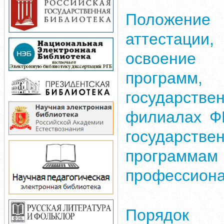
Положен
аттестац
освоение 
програм
государстве
филиалах Ф
государстве
програм
профессиона
Порядо