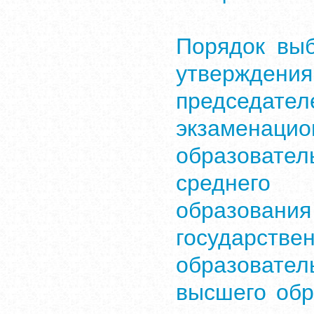
Порядок выб
утвержде
председате
экзаменаци
образоват
среднего 
образован
государст
образоват
высшего обр