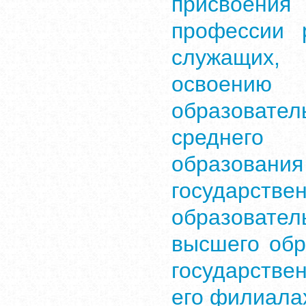
присвоени
профессии 
служащих,
освоению 
образоват
среднего 
образован
государст
образоват
высшего обр
государстве
его филиала