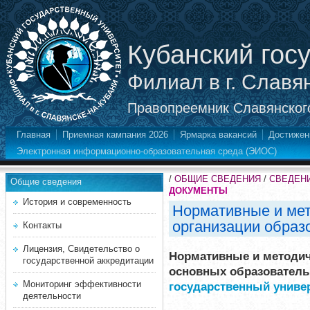
Кубанский гос
Филиал в г. Славя
Правопреемник Славянского
Главная
Приемная кампания 2026
Ярмарка вакансий
Достижен
Электронная информационно-образовательная среда (ЭИОС)
/
ОБЩИЕ СВЕДЕНИЯ
/
СВЕДЕН
Общие сведения
ДОКУМЕНТЫ
История и современность
Нормативные и мет
организации образ
Контакты
Лицензия, Свидетельство о
Нормативные и методич
государственной аккредитации
основных образовател
Мониторинг эффективности
государственный униве
деятельности