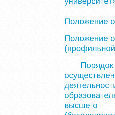
университет
Положение о
Положение 
(профильной
Порядо
осуществле
деяте
образоват
высшего