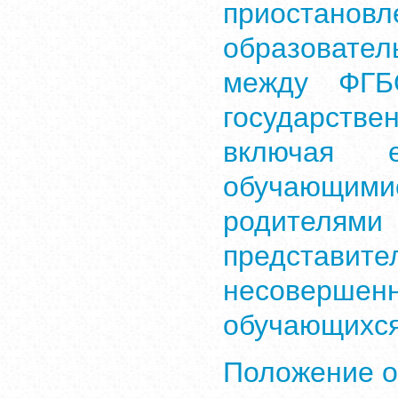
приостанов
образоват
между ФГБ
государств
включая 
обучающ
родител
представите
несовершен
обучающихс
Положение о