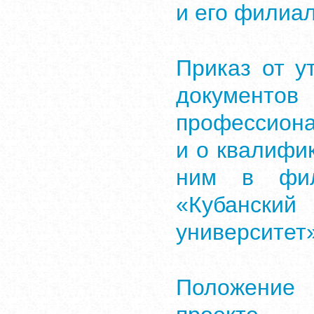
и его филиа
Приказ от у
докумен
профессион
и о квалифи
ним в фи
«Кубански
университет
Положение 