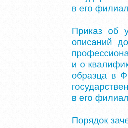
в его филиа
Приказ об 
описаний д
профессион
и о квалифи
образца в 
государстве
в его филиа
Порядок заче