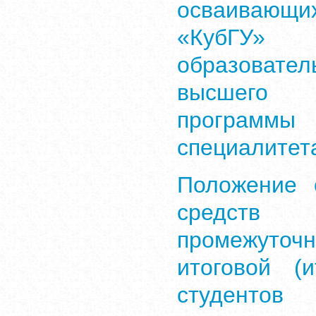
осваиваю
«КубГУ
образоват
высшего
программ
специалитет
Положение 
средств
промежуточн
итоговой (и
студенто