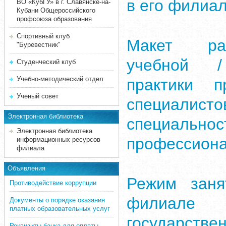
в его филиа
ВО «КубГУ» в г. Славянске-на-
Кубани Общероссийского
профсоюза образования
Спортивный клуб
Макет ра
"Буревестник"
учебной /
Студенческий клуб
Учебно-методический отдел
практики п
Ученый совет
специалисто
Электронная библиотека
специаль
Электронная библиотека
профессиона
информационных ресурсов
филиала
Объявления
Режим заня
Противодействие коррупции
филиале
Документы о порядке оказания
платных образовательных услуг
государств
Реквизиты банка для оплаты