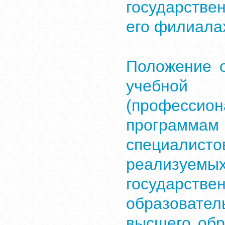
государстве
его филиала
Положение 
учебно
(профессио
програм
специалист
реализуем
государст
образоват
высшего обр