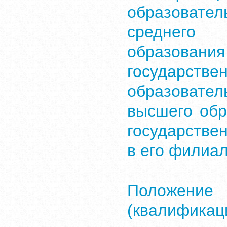
образоват
среднего 
образован
государст
образоват
высшего обр
государстве
в его филиа
Положен
(квалифика