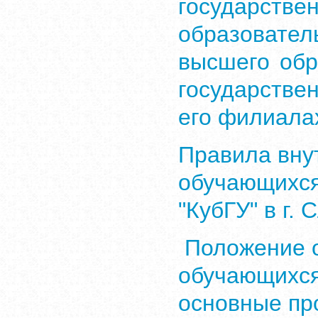
государст
образоват
высшего обр
государстве
его филиала
Правила вну
обучающихс
"КубГУ" в г.
Положение о
обучающихся
основные п