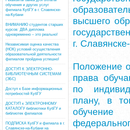
обучения и других услуг
образовате
филиала КубГУ в г. Славянске-
на-Кубани
высшего обр
ВНИМАНИЮ студентов старших
государстве
курсов: ДВА диплома
одновременно – это реально!
г. Славянске
Независимая оценка качества
(НОК) условий осуществления
образовательной деятельности
филиалом пройдена успешно!
Положение о
ДОСТУП К ЭЛЕКТРОННО-
БИБЛИОТЕЧНЫМ СИСТЕМАМ
права обуч
(ЭБС)
по индивид
Доступ к Базе информационных
потребностей КубГУ
плану, в т
ДОСТУП к ЭЛЕКТРОННОМУ
КАТАЛОГУ библиотеки КубГУ и
обучени
библиотек филиалов
федерально
ПОДПИСКА КубГУ и филиала в г.
Славянске-на-Кубани на