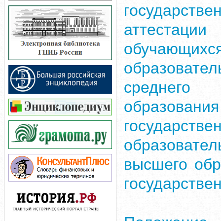
государст
аттеста
обуча
образоват
среднего 
образован
государст
образоват
высшего обр
государстве