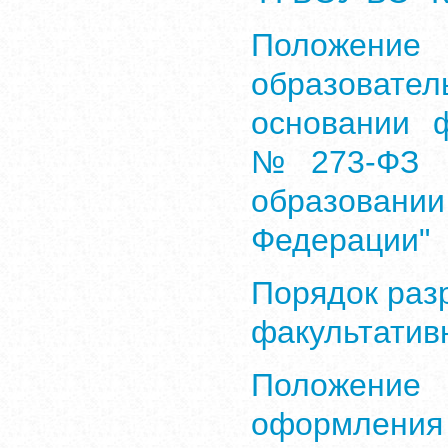
Положен
образовате
основании 
№273-ФЗ о
образован
Федерации"
Порядок раз
факультатив
Положен
оформлени