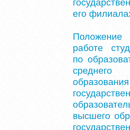
государстве
его филиала
Положение 
работе сту
по образов
среднего 
образован
государст
образоват
высшего обр
государстве