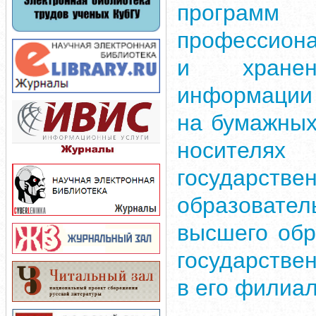
програ
профессион
и хране
информации 
на бумажных
носителя
государст
образоват
высшего обр
государстве
в его филиа