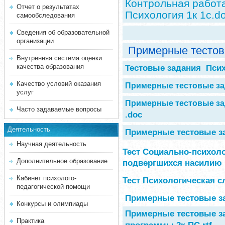
Контрольная работ
Отчет о результатах
Психология 1к 1с.d
самообследования
Сведения об образовательной
организации
Примерные тестов
Внутренняя система оценки
качества образования
Тестовые задания Псих
Качество условий оказания
Примерные тестовые за
услуг
Примерные тестовые за
Часто задаваемые вопросы
.doc
Деятельность
Примерные тестовые з
Научная деятельность
Тест Социально-психоло
Дополнительное образование
подвергшихся насили
Кабинет психолого-
Тест Психологическая 
педагогической помощи
Примерные тестовые з
Конкурсы и олимпиады
Примерные тестовые з
Практика