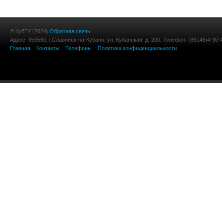
© КубГУ (2024)
Обратная связь
Адрес: 353560, г.Славянск-на-Кубани, ул. Кубанская, д. 200. Телефон: (86146)4-30-
Главная
Контакты
Телефоны
Политика конфиденциальности