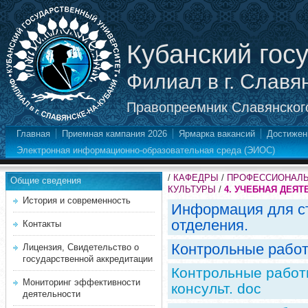
Кубанский гос
Филиал в г. Славя
Правопреемник Славянского
Главная
Приемная кампания 2026
Ярмарка вакансий
Достижен
Электронная информационно-образовательная среда (ЭИОС)
/
КАФЕДРЫ
/
ПРОФЕССИОНАЛЬ
Общие сведения
КУЛЬТУРЫ
/
4. УЧЕБНАЯ ДЕЯ
История и современность
Информация для ст
отделения.
Контакты
Контрольные рабо
Лицензия, Свидетельство о
государственной аккредитации
Контрольные работ
Мониторинг эффективности
консульт. doc
деятельности