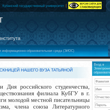
Кубанский государственный университет
т
института
я информационно-образовательная среда (ЭИОС)
Вход в
Электронн
СКНИЦЕЙ НАШЕГО ВУЗА ТАТЬЯНОЙ
образоват
и Дня российского студенчества,
ществознания филиала КубГУ в г.
ниги молодой местной писательницы
зма, члена союза Литературного