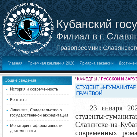
Кубанский гос
Филиал в г. Славя
Правопреемник Славянского
Главная
Приемная кампания 2026
Ярмарка вакансий
Достижен
/
КАФЕДРЫ
/
РУССКОЙ И ЗАР
Общие сведения
СТУДЕНТЫ-ГУМАНИТАР
История и современность
ГРАЧЁВОЙ
Контакты
23 января 20
Лицензия, Свидетельство о
студенты-гуманита
государственной аккредитации
Славянске-на-Куба
Мониторинг эффективности
деятельности
современных рома