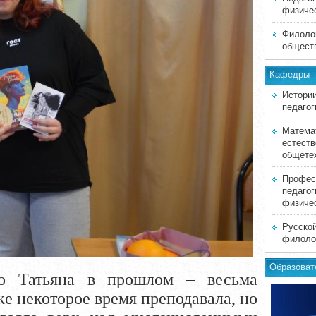
физиче
Филолог
общест
Кафедры
Истории
педагог
Матема
естеств
общете
Профес
педагог
физиче
Русской
филоло
Образоват
то Татьяна в прошлом – весьма
же некоторое время преподавала, но