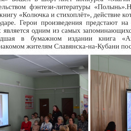
ельством фэнтези-литературы «Полынь».Н
книгу «Колючка и стихоплёт», действие ко
даре. Герои произведения предстают на 
х является одним из самых запоминающихс
шая в бумажном издании книга «Ант
накомом жителям Славянска-на-Кубани пос