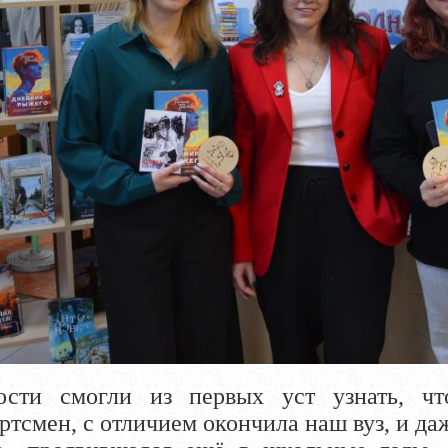
ости смогли из первых уст узнать, ч
тсмен, с отличием окончила наш вуз, и да