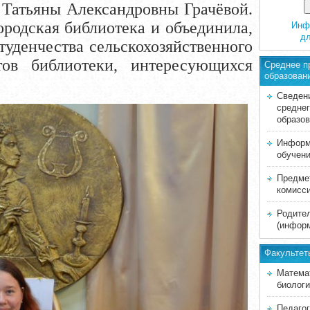
 Татьяны Александровны Грачёвой.
родская библиотека и объединила,
Инф
д
туденчества сельскохозяйственного
тов библиотеки, интересующихся
Среднее п
образован
Сведен
средне
образо
Информ
обучен
Предме
комисс
Родите
(инфор
Факультет
Матема
биологи
Педагог