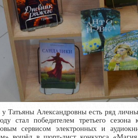
у Татьяны Александровны есть ряд личны
оду стал победителем третьего сезона 
овым сервисом электронных и аудиокн
ом» вошёл в шорт-лист конкурса «Магия 