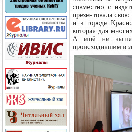
совместно с издат
презентовала свою 
и в городе Красно
которая для многи
А ещё не вышед
происходившим в з