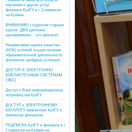
обучения и других услуг
филиала КубГУ в г. Славянске-
на-Кубани
ВНИМАНИЮ студентов старших
курсов: ДВА диплома
одновременно – это реально!
Независимая оценка качества
(НОК) условий осуществления
образовательной деятельности
филиалом пройдена успешно!
ДОСТУП К ЭЛЕКТРОННО-
БИБЛИОТЕЧНЫМ СИСТЕМАМ
(ЭБС)
Доступ к Базе информационных
потребностей КубГУ
ДОСТУП к ЭЛЕКТРОННОМУ
КАТАЛОГУ библиотеки КубГУ и
библиотек филиалов
ПОДПИСКА КубГУ и филиала в г.
Славянске-на-Кубани на