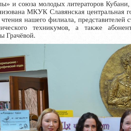
ы» и союза молодых литераторов Кубани,
низована МКУК Славянская центральная го
чтения нашего филиала, представителей с
гического техникумов, а также абонен
ы Грачёвой.