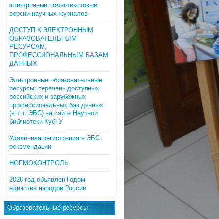
электронные полнотекстовые
версии научных журналов
ДОСТУП К ЭЛЕКТРОННЫМ
ОБРАЗОВАТЕЛЬНЫМ
РЕСУРСАМ,
ПРОФЕССИОНАЛЬНЫМ БАЗАМ
ДАННЫХ
Электронные образовательные
ресурсы: перечень доступных
российских и зарубежных
профессиональных баз данных
(в т.ч. ЭБС) на сайте Научной
библиотеки КубГУ
Удалённая регистрация в ЭБС:
рекомендации
НОРМОКОНТРОЛЬ
2026 год объявлен Годом
единства народов России
Образовательные ресурсы