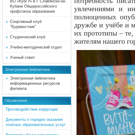
потребность писа
ВО «КубГУ» в г. Славянске-на-
Кубани Общероссийского
увлечениями и ин
профсоюза образования
полноценных опуб
Спортивный клуб
дружбе и учёбе и 
"Буревестник"
их прототипы – те,
Студенческий клуб
жителям нашего гор
Учебно-методический отдел
Ученый совет
Электронная библиотека
Электронная библиотека
информационных ресурсов
филиала
Объявления
Противодействие коррупции
Документы о порядке оказания
платных образовательных услуг
Реквизиты банка для оплаты