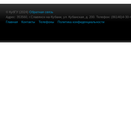
© КубГУ (2024)
Обратная связь
Адрес: 353560, г.Славянск-на-Кубани, ул. Кубанская, д. 200. Телефон: (86146)4-30-
Главная
Контакты
Телефоны
Политика конфиденциальности