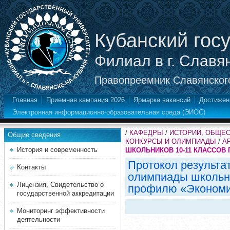
Кубанский гос
Филиал в г. Славя
Правопреемник Славянского
Главная
Приемная кампания 2026
Ярмарка вакансий
Достижен
Электронная информационно-образовательная среда (ЭИОС)
/
КАФЕДРЫ
/
ИСТОРИИ, ОБЩЕ
Общие сведения
КОНКУРСЫ И ОЛИМПИАДЫ
/
А
История и современность
ШКОЛЬНИКОВ 10-11 КЛАССОВ П
Протокол результа
Контакты
олимпиады школьни
Лицензия, Свидетельство о
профилю «Эконом
государственной аккредитации
Мониторинг эффективности
деятельности