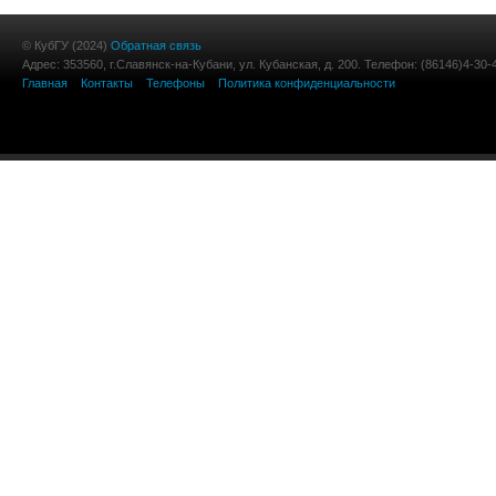
© КубГУ (2024)
Обратная связь
Адрес: 353560, г.Славянск-на-Кубани, ул. Кубанская, д. 200. Телефон: (86146)4-30-
Главная
Контакты
Телефоны
Политика конфиденциальности