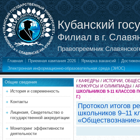
Кубанский гос
Филиал в г. Славя
Правопреемник Славянского
Главная
Приемная кампания 2026
Ярмарка вакансий
Достижен
Электронная информационно-образовательная среда (ЭИОС)
/
КАФЕДРЫ
/
ИСТОРИИ, ОБЩЕ
Общие сведения
КОНКУРСЫ И ОЛИМПИАДЫ
/
А
История и современность
ШКОЛЬНИКОВ 9-11 КЛАССОВ П
Г.)
Контакты
Протокол итогов р
школьников 9–11 к
Лицензия, Свидетельство о
государственной аккредитации
«Обществознание»
Мониторинг эффективности
деятельности