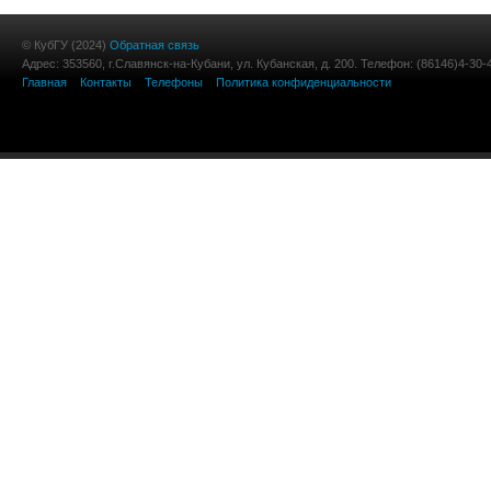
© КубГУ (2024)
Обратная связь
Адрес: 353560, г.Славянск-на-Кубани, ул. Кубанская, д. 200. Телефон: (86146)4-30-
Главная
Контакты
Телефоны
Политика конфиденциальности