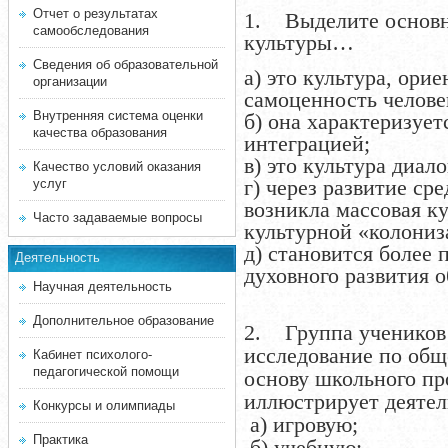
Отчет о результатах
1. Выделите основн
самообследования
культуры…
Сведения об образовательной
а) это культура, орие
организации
самоценность челове
Внутренняя система оценки
б) она характеризует
качества образования
интеграцией;
в) это культура диало
Качество условий оказания
г) через развитие с
услуг
возникла массовая к
Часто задаваемые вопросы
культурной «колониз
д) становится более 
Деятельность
духовного развития 
Научная деятельность
Дополнительное образование
2. Группа учеников 
исследование по общ
Кабинет психолого-
педагогической помощи
основу школьного пр
иллюстрирует деятел
Конкурсы и олимпиады
а) игровую;
Практика
б) учебную;