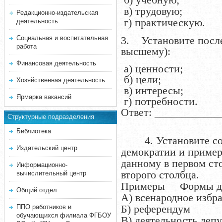
в) трудовую;
Редакционно-издательская
г) практическую.
деятельность
Социальная и воспитательная
3. Установите после
работа
высшему):
Финансовая деятельность
а) ценности;
б) цели;
Хозяйственная деятельность
в) интересы;
Ярмарка вакансий
г) потребности.
Ответ: ___________
Структурные подразделения
Библиотека
4. Установите соо
Издательский центр
демократии и пример
данному в первом ст
Информационно-
второго столбца.
вычислительный центр
Примеры Формы де
Общий отдел
А) всенародное избр
Б) референдум
ППО работников и
обучающихся филиала ФГБОУ
В) деятельность деп