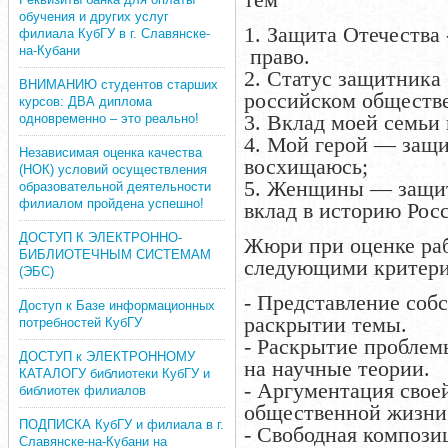
обучения и других услуг
1. Защита Отечества
филиала КубГУ в г. Славянске-
на-Кубани
право.
2. Статус защитника
ВНИМАНИЮ студентов старших
российском обществе
курсов: ДВА диплома
3. Вклад моей семьи 
одновременно – это реально!
4. Мой герой — защи
Независимая оценка качества
восхищаюсь;
(НОК) условий осуществления
5. Женщины — защит
образовательной деятельности
филиалом пройдена успешно!
вклад в историю Рос
ДОСТУП К ЭЛЕКТРОННО-
Жюри при оценке раб
БИБЛИОТЕЧНЫМ СИСТЕМАМ
следующими критери
(ЭБС)
- Представление собс
Доступ к Базе информационных
раскрытии темы.
потребностей КубГУ
- Раскрытие проблем
ДОСТУП к ЭЛЕКТРОННОМУ
на научные теории.
КАТАЛОГУ библиотеки КубГУ и
- Аргументация свое
библиотек филиалов
общественной жизни
ПОДПИСКА КубГУ и филиала в г.
- Свободная компози
Славянске-на-Кубани на