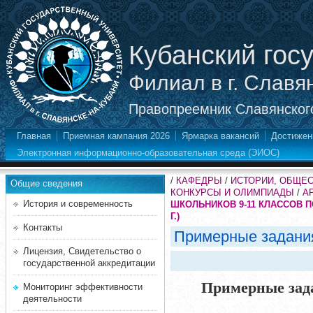
Кубанский гос
Филиал в г. Славя
Правопреемник Славянского
Главная
Приемная кампания 2026
Ярмарка вакансий
Достижен
Электронная информационно-образовательная среда (ЭИОС)
/
КАФЕДРЫ
/
ИСТОРИИ, ОБЩЕ
Общие сведения
КОНКУРСЫ И ОЛИМПИАДЫ
/
А
История и современность
ШКОЛЬНИКОВ 9-11 КЛАССОВ П
Г.)
Контакты
Примерные задани
Лицензия, Свидетельство о
государственной аккредитации
Примерные зада
Мониторинг эффективности
деятельности