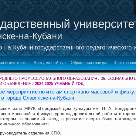
ударственный университе
нске-на-Кубани
-на-Кубани государственного педагогического 
ия выпускников
Виртуальный тур
Обращения граждан
Электронна
СРЕДНЕГО ПРОФЕССИОНАЛЬНОГО ОБРАЗОВАНИЯ
/
06. СОЦИАЛЬНО
 И ОБЪЯВЛЕНИЯ
/
2024-2025 УЧЕБНЫЙ ГОД
ое мероприятие по итогам спортивно-массовой и физку
 в городе Славянске-на-Кубани
ьшом зале МКУК «Городской Дом культуры им. Н. А. Бондаренк
ивно-массовой и физкультурно-оздоровительной работы в город
 котором за значимый вклад в развитие спорта были награжде
онального образования:
 руководитель отделения СПО,