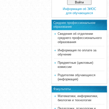
Информация об ЭИОС
для обучающихся
Среднее професcиональное
образование
Сведения об отделении
среднего профессионального
образования
Информация по оплате за
обучение
Предметные (цикловые)
комиссии
Родителям обучающихся
(информация)
Факультеты
Математики, информатики,
биологии и технологии
Педагогики, психологии и