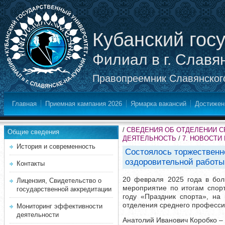
Кубанский гос
Филиал в г. Славя
Правопреемник Славянского
Главная
Приемная кампания 2026
Ярмарка вакансий
Достижен
/
СВЕДЕНИЯ ОБ ОТДЕЛЕНИИ 
Общие сведения
ДЕЯТЕЛЬНОСТЬ
/
7. НОВОСТИ
История и современность
Состоялось торжественн
оздоровительной работы
Контакты
20 февраля 2025 года в бол
Лицензия, Свидетельство о
мероприятие по итогам спорт
государственной аккредитации
году «Праздник спорта», на
отделения среднего професси
Мониторинг эффективности
деятельности
Анатолий Иванович Коробко –