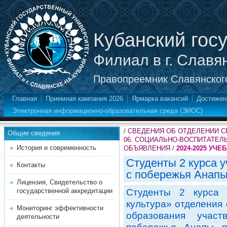
Кубанский гос
Филиал в г. Славя
Правопреемник Славянского
Главная
Приемная кампания 2026
Ярмарка вакансий
Достижен
Электронная информационно-образовательная среда (ЭИОС)
/
СВЕДЕНИЯ ОБ ОТДЕЛЕНИИ 
Общие сведения
06. СОЦИАЛЬНО-ВОСПИТАТЕЛ
История и современность
ОБЪЯВЛЕНИЯ
/
2024-2025 УЧЕ
Студенты 2 курса у
Контакты
с побережья Анап
Лицензия, Свидетельство о
государственной аккредитации
Студенты 2 курса 
культура» отделения
Мониторинг эффективности
образования учас
деятельности