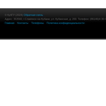
© КубГУ (2024)
Обратная связь
Адрес: 353560, г.Славянск-на-Кубани, ул. Кубанская, д. 200. Телефон: (86146)4-30-
Главная
Контакты
Телефоны
Политика конфиденциальности