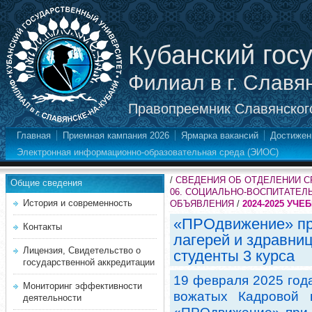
Кубанский гос
Филиал в г. Славя
Правопреемник Славянского
Главная
Приемная кампания 2026
Ярмарка вакансий
Достижен
Электронная информационно-образовательная среда (ЭИОС)
/
СВЕДЕНИЯ ОБ ОТДЕЛЕНИИ 
Общие сведения
06. СОЦИАЛЬНО-ВОСПИТАТЕЛ
История и современность
ОБЪЯВЛЕНИЯ
/
2024-2025 УЧЕ
«ПРОдвижение» пр
Контакты
лагерей и здравниц
Лицензия, Свидетельство о
студенты 3 курса
государственной аккредитации
19 февраля 2025 год
Мониторинг эффективности
вожатых Кадровой 
деятельности