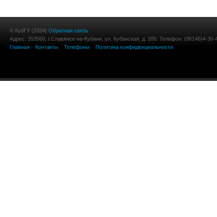
© КубГУ (2024)
Обратная связь
Адрес: 353560, г.Славянск-на-Кубани, ул. Кубанская, д. 200. Телефон: (86146)4-30-
Главная
Контакты
Телефоны
Политика конфиденциальности