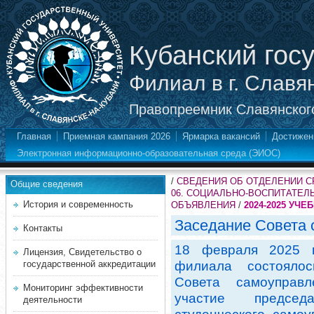
Кубанский гос
Филиал в г. Славя
Правопреемник Славянского
Главная
Приемная кампания 2026
Ярмарка вакансий
Достижен
Электронная информационно-образовательная среда (ЭИОС)
/
СВЕДЕНИЯ ОБ ОТДЕЛЕНИИ 
Общие сведения
06. СОЦИАЛЬНО-ВОСПИТАТЕЛ
История и современность
ОБЪЯВЛЕНИЯ
/
2024-2025 УЧЕ
Заседание Совета
Контакты
18 февраля 2025 г
Лицензия, Свидетельство о
государственной аккредитации
филиала состояло
Совета самоуправ
Мониторинг эффективности
участие председ
деятельности