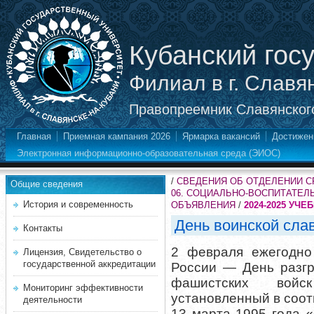
Кубанский гос
Филиал в г. Славя
Правопреемник Славянского
Главная
Приемная кампания 2026
Ярмарка вакансий
Достижен
Электронная информационно-образовательная среда (ЭИОС)
/
СВЕДЕНИЯ ОБ ОТДЕЛЕНИИ 
Общие сведения
06. СОЦИАЛЬНО-ВОСПИТАТЕЛ
История и современность
ОБЪЯВЛЕНИЯ
/
2024-2025 УЧЕ
День воинской сла
Контакты
2 февраля ежегодно
Лицензия, Свидетельство о
государственной аккредитации
России — День разгр
фашистских войс
Мониторинг эффективности
установленный в соот
деятельности
13 марта 1995 года 