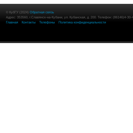
© КубГУ (2024)
Обратная связь
Адрес: 353560, г.Славянск-на-Кубани, ул. Кубанская, д. 200. Телефон: (86146)4-30-
Главная
Контакты
Телефоны
Политика конфиденциальности