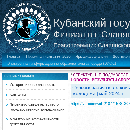
Кубанский гос
Филиал в г. Славя
Правопреемник Славянского
Главная
Приемная кампания 2026
Ярмарка вакансий
Достижен
Электронная информационно-образовательная среда (ЭИОС)
/
СТРУКТУРНЫЕ ПОДРАЗДЕЛЕ
Общие сведения
НОВОСТИ, РЕЗУЛЬТАТЫ СПО
История и современность
Соревнования по легкой 
молодежи (май 2024г)
Контакты
https://vk.com/wall-218771578_30
Лицензия, Свидетельство о
государственной аккредитации
Мониторинг эффективности
деятельности