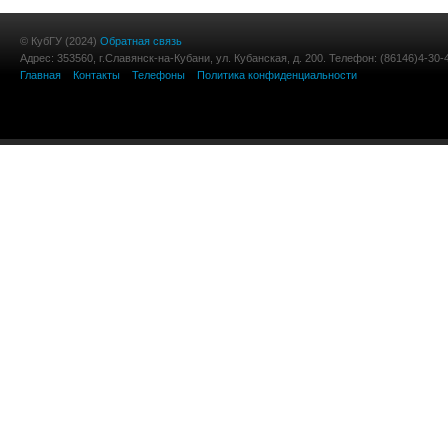
© КубГУ (2024)
Обратная связь
Адрес: 353560, г.Славянск-на-Кубани, ул. Кубанская, д. 200. Телефон: (86146)4-30-
Главная
Контакты
Телефоны
Политика конфиденциальности