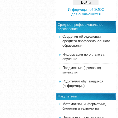
Информация об ЭИОС
для обучающихся
Среднее професcиональное
образование
Сведения об отделении
среднего профессионального
образования
Информация по оплате за
обучение
Предметные (цикловые)
комиссии
Родителям обучающихся
(информация)
Факультеты
Математики, информатики,
биологии и технологии
Педагогики, психологии и