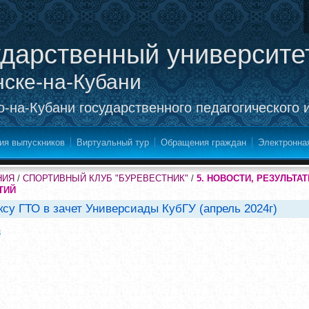
ударственный университе
нске-на-Кубани
-на-Кубани государственного педагогического 
ия выпускников
Виртуальный тур
Обращения граждан
Электронна
НИЯ
/
СПОРТИВНЫЙ КЛУБ "БУРЕВЕСТНИК"
/
5. НОВОСТИ, РЕЗУЛЬТ
ТИЙ
су ГТО в зачет Универсиады КубГУ (апрель 2024г)
8