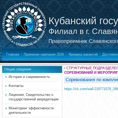
Кубанский гос
Филиал в г. Славя
Правопреемник Славянского
Главная
Приемная кампания 2026
Ярмарка вакансий
Достижен
/
СТРУКТУРНЫЕ ПОДРАЗДЕЛЕ
Общие сведения
СОРЕВНОВАНИЙ И МЕРОПРИЯ
История и современность
Соревнования по комплек
Контакты
https://vk.com/wall-218771578_29
Лицензия, Свидетельство о
государственной аккредитации
Мониторинг эффективности
деятельности