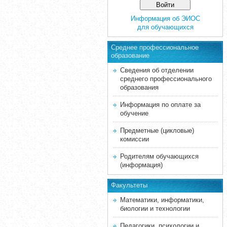
Информация об ЭИОС
для обучающихся
Среднее професcиональное
образование
Сведения об отделении
среднего профессионального
образования
Информация по оплате за
обучение
Предметные (цикловые)
комиссии
Родителям обучающихся
(информация)
Факультеты
Математики, информатики,
биологии и технологии
Педагогики, психологии и