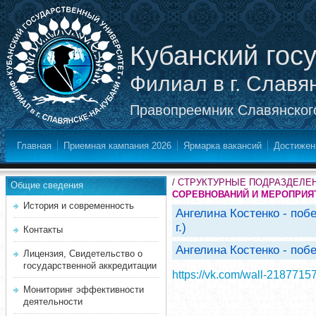
Кубанский гос
Филиал в г. Славя
Правопреемник Славянского
Главная
Приемная кампания 2026
Ярмарка вакансий
Достижен
/
СТРУКТУРНЫЕ ПОДРАЗДЕЛЕ
Общие сведения
СОРЕВНОВАНИЙ И МЕРОПРИЯ
История и современность
Ангелина Костенко - по
г.)
Контакты
Ангелина Костенко - по
Лицензия, Свидетельство о
государственной аккредитации
https://vk.com/wall-218771
Мониторинг эффективности
деятельности