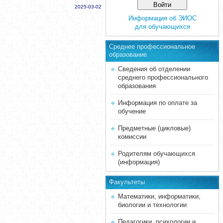
2025-03-02
Информация об ЭИОС
для обучающихся
Среднее професcиональное
образование
Сведения об отделении
среднего профессионального
образования
Информация по оплате за
обучение
Предметные (цикловые)
комиссии
Родителям обучающихся
(информация)
Факультеты
Математики, информатики,
биологии и технологии
Педагогики, психологии и