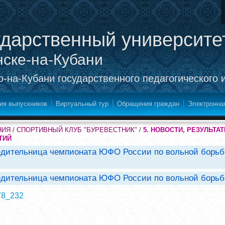
ударственный университе
нске-на-Кубани
-на-Кубани государственного педагогического 
ия выпускников
Виртуальный тур
Обращения граждан
Электронна
НИЯ
/
СПОРТИВНЫЙ КЛУБ "БУРЕВЕСТНИК"
/
5. НОВОСТИ, РЕЗУЛЬТ
ТИЙ
бедительница чемпионата ЮФО России по вольной борьб
бедительница чемпионата ЮФО России по вольной борь
578_232