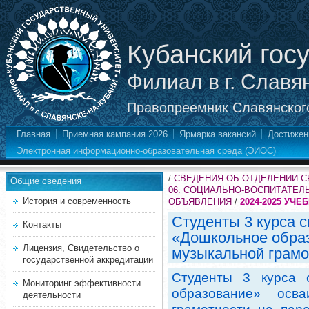
Кубанский гос
Филиал в г. Славя
Правопреемник Славянского
Главная
Приемная кампания 2026
Ярмарка вакансий
Достижен
Электронная информационно-образовательная среда (ЭИОС)
/
СВЕДЕНИЯ ОБ ОТДЕЛЕНИИ 
Общие сведения
06. СОЦИАЛЬНО-ВОСПИТАТЕЛ
История и современность
ОБЪЯВЛЕНИЯ
/
2024-2025 УЧЕ
Студенты 3 курса 
Контакты
«Дошкольное обра
Лицензия, Свидетельство о
музыкальной грамо
государственной аккредитации
Студенты 3 курса 
Мониторинг эффективности
образование» осв
деятельности