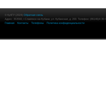
© КубГУ (2024)
Обратная связь
Адрес: 353560, г.Славянск-на-Кубани, ул. Кубанская, д. 200. Телефон: (86146)4-30-
Главная
Контакты
Телефоны
Политика конфиденциальности