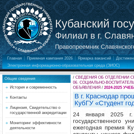
Кубанский гос
Филиал в г. Славя
Правопреемник Славянского
Главная
Приемная кампания 2026
Ярмарка вакансий
Достижен
Электронная информационно-образовательная среда (ЭИОС)
/
СВЕДЕНИЯ ОБ ОТДЕЛЕНИИ 
Общие сведения
06. СОЦИАЛЬНО-ВОСПИТАТЕЛ
История и современность
ОБЪЯВЛЕНИЯ
/
2024-2025 УЧЕ
В г. Краснодар пр
Контакты
КубГУ «Студент год
Лицензия, Свидетельство о
государственной аккредитации
24 января 2025 г.
государственного ун
Мониторинг эффективности
ежегодная премия Ку
деятельности