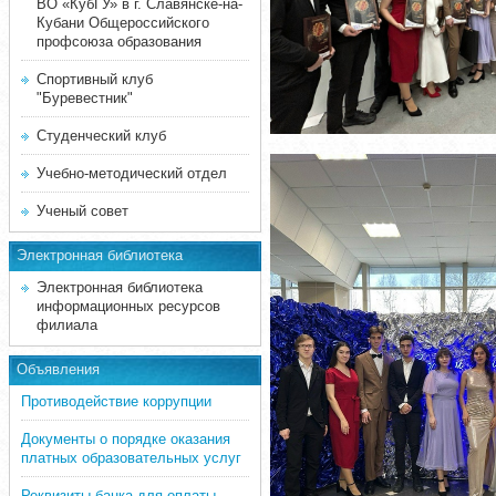
ВО «КубГУ» в г. Славянске-на-
Кубани Общероссийского
профсоюза образования
Спортивный клуб
"Буревестник"
Студенческий клуб
Учебно-методический отдел
Ученый совет
Электронная библиотека
Электронная библиотека
информационных ресурсов
филиала
Объявления
Противодействие коррупции
Документы о порядке оказания
платных образовательных услуг
Реквизиты банка для оплаты