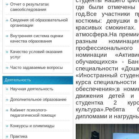
студенты нашего фил
Отчет о результатах
где были отмечены
самообследования
год.Все участники
костюмы: девушки в
Сведения об образовательной
организации
красивых смокингах.
атмосфера.На премии
Внутренняя система оценки
разным номинаци
качества образования
профессионального
Качество условий оказания
номинации «Активи
услуг
обучающихся» - Бань
Часто задаваемые вопросы
специальности «Дошк
«Иностранный студент
Деятельность
курса специальности
обеспечения»;в номи
Научная деятельность
движения детей и 
Дополнительное образование
студентка 2 курс
культура».Ребят
Кабинет психолого-
педагогической помощи
дипломами и нагрудны
Конкурсы и олимпиады
Практика