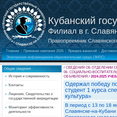
Кубанский гос
Филиал в г. Славя
Правопреемник Славянского
Главная
Приемная кампания 2026
Ярмарка вакансий
Достижен
Электронная информационно-образовательная среда (ЭИОС)
/
СВЕДЕНИЯ ОБ ОТДЕЛЕНИИ 
Общие сведения
06. СОЦИАЛЬНО-ВОСПИТАТЕЛ
История и современность
ОБЪЯВЛЕНИЯ
/
2024-2025 УЧЕ
Одержал победу по
Контакты
студент 1 курса с
Лицензия, Свидетельство о
культура»
государственной аккредитации
В период с 13 по 18 ян
Мониторинг эффективности
Славянске-на-Кубани 
деятельности