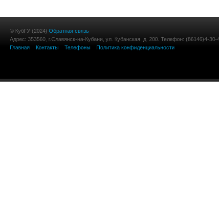
© КубГУ (2024)
Обратная связь
Адрес: 353560, г.Славянск-на-Кубани, ул. Кубанская, д. 200. Телефон: (86146)4-30-
Главная
Контакты
Телефоны
Политика конфиденциальности