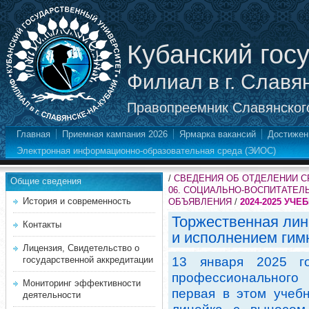
Кубанский гос
Филиал в г. Славя
Правопреемник Славянского
Главная
Приемная кампания 2026
Ярмарка вакансий
Достижен
Электронная информационно-образовательная среда (ЭИОС)
/
СВЕДЕНИЯ ОБ ОТДЕЛЕНИИ 
Общие сведения
06. СОЦИАЛЬНО-ВОСПИТАТЕЛ
История и современность
ОБЪЯВЛЕНИЯ
/
2024-2025 УЧЕ
Торжественная лин
Контакты
и исполнением гим
Лицензия, Свидетельство о
государственной аккредитации
13 января 2025 г
профессиональног
Мониторинг эффективности
первая в этом учеб
деятельности