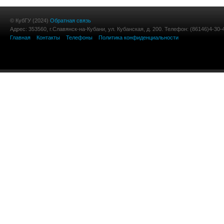
© КубГУ (2024)
Обратная связь
Адрес: 353560, г.Славянск-на-Кубани, ул. Кубанская, д. 200. Телефон: (86146)4-30-
Главная
Контакты
Телефоны
Политика конфиденциальности