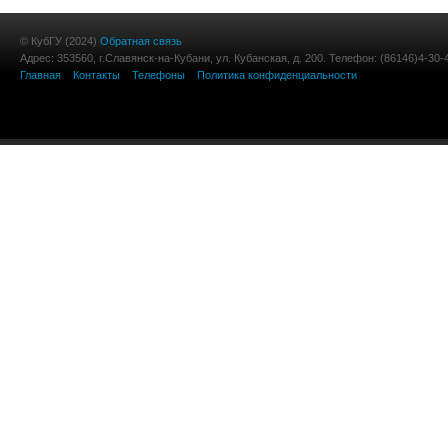
© КубГУ (2024)
Обратная связь
Адрес: 353560, г.Славянск-на-Кубани, ул. Кубанская, д. 200. Телефон: (86146)4-30-
Главная
Контакты
Телефоны
Политика конфиденциальности