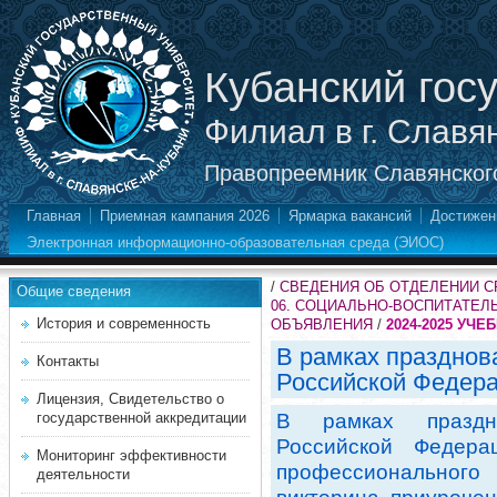
Кубанский гос
Филиал в г. Славя
Правопреемник Славянского
Главная
Приемная кампания 2026
Ярмарка вакансий
Достижен
Электронная информационно-образовательная среда (ЭИОС)
/
СВЕДЕНИЯ ОБ ОТДЕЛЕНИИ 
Общие сведения
06. СОЦИАЛЬНО-ВОСПИТАТЕЛ
История и современность
ОБЪЯВЛЕНИЯ
/
2024-2025 УЧЕ
В рамках празднов
Контакты
Российской Федера
Лицензия, Свидетельство о
государственной аккредитации
В рамках праздн
Российской Федера
Мониторинг эффективности
профессионально
деятельности