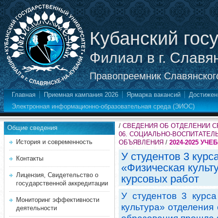
Кубанский гос
Филиал в г. Славя
Правопреемник Славянского
Главная
Приемная кампания 2026
Ярмарка вакансий
Достижен
Электронная информационно-образовательная среда (ЭИОС)
/
СВЕДЕНИЯ ОБ ОТДЕЛЕНИИ 
Общие сведения
06. СОЦИАЛЬНО-ВОСПИТАТЕЛ
История и современность
ОБЪЯВЛЕНИЯ
/
2024-2025 УЧЕ
У студентов 3 курс
Контакты
«Физическая культ
Лицензия, Свидетельство о
курсовых работ
государственной аккредитации
У студентов 3 курса
Мониторинг эффективности
культура» отделения
деятельности