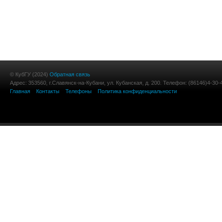
© КубГУ (2024)
Обратная связь
Адрес: 353560, г.Славянск-на-Кубани, ул. Кубанская, д. 200. Телефон: (86146)4-30-
Главная
Контакты
Телефоны
Политика конфиденциальности