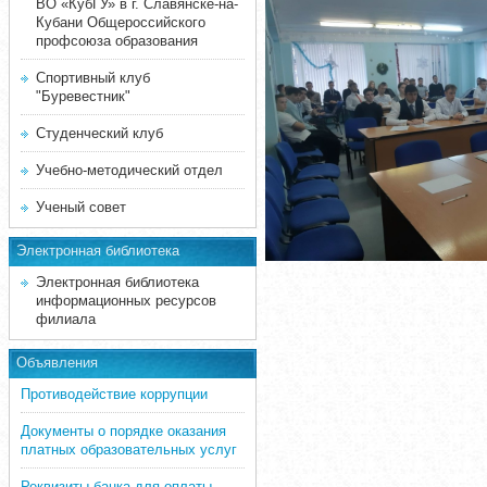
ВО «КубГУ» в г. Славянске-на-
Кубани Общероссийского
профсоюза образования
Спортивный клуб
"Буревестник"
Студенческий клуб
Учебно-методический отдел
Ученый совет
Электронная библиотека
Электронная библиотека
информационных ресурсов
филиала
Объявления
Противодействие коррупции
Документы о порядке оказания
платных образовательных услуг
Реквизиты банка для оплаты