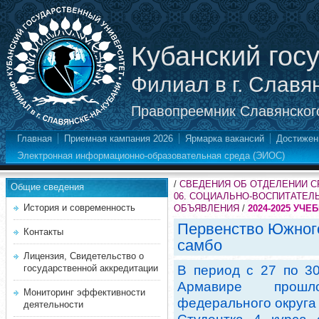
Кубанский гос
Филиал в г. Славя
Правопреемник Славянского
Главная
Приемная кампания 2026
Ярмарка вакансий
Достижен
Электронная информационно-образовательная среда (ЭИОС)
/
СВЕДЕНИЯ ОБ ОТДЕЛЕНИИ 
Общие сведения
06. СОЦИАЛЬНО-ВОСПИТАТЕЛ
История и современность
ОБЪЯВЛЕНИЯ
/
2024-2025 УЧЕ
Первенство Южного
Контакты
самбо
Лицензия, Свидетельство о
государственной аккредитации
В период с 27 по 30
Армавире прош
Мониторинг эффективности
федерального округа 
деятельности