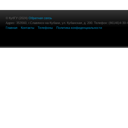
© КубГУ (2024)
Обратная связь
Адрес: 353560, г.Славянск-на-Кубани, ул. Кубанская, д. 200. Телефон: (86146)4-30-
Главная
Контакты
Телефоны
Политика конфиденциальности