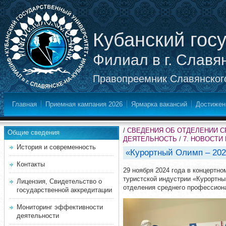
Кубанский гос
Филиал в г. Славя
Правопреемник Славянского
Главная
Приемная кампания 2026
Ярмарка вакансий
Достижен
/
СВЕДЕНИЯ ОБ ОТДЕЛЕНИИ 
Общие сведения
ДЕЯТЕЛЬНОСТЬ
/
7. НОВОСТИ
История и современность
«Курортный Олимп – 202
Контакты
29 ноября 2024 года в концертн
туристской индустрии «Курортны
Лицензия, Свидетельство о
отделения среднего профессиона
государственной аккредитации
Мониторинг эффективности
деятельности