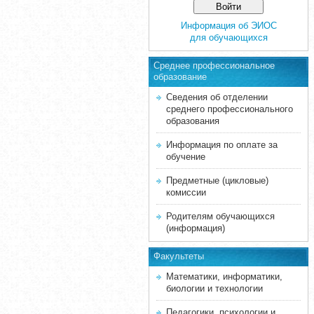
Информация об ЭИОС
для обучающихся
Среднее професcиональное
образование
Сведения об отделении
среднего профессионального
образования
Информация по оплате за
обучение
Предметные (цикловые)
комиссии
Родителям обучающихся
(информация)
Факультеты
Математики, информатики,
биологии и технологии
Педагогики, психологии и