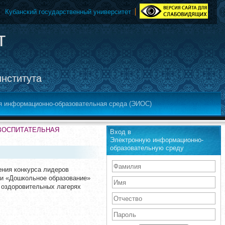
Кубанский государственный университет
т
института
я информационно-образовательная среда (ЭИОС)
-ВОСПИТАТЕЛЬНАЯ
Вход в
Электронную информационно-
образовательную среду
ения конкурса лидеров
ти «Дошкольное образование»
 оздоровительных лагерях