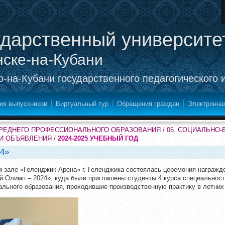
ударственный университе
нске-на-Кубани
-на-Кубани государственного педагогического 
ия выпускников
Виртуальный тур
Обращения граждан
Электронна
СРЕДНЕГО ПРОФЕССИОНАЛЬНОГО ОБРАЗОВАНИЯ
/
06. СОЦИАЛЬНО
 И ОБЪЯВЛЕНИЯ
/
2024-2025 УЧЕБНЫЙ ГОД
4»
ом зале «Геленджик Арена» г. Геленджика состоялась церемония награжд
й Олимп – 2024», куда были приглашены студенты 4 курса специальнос
льного образования, проходившие производственную практику в летних