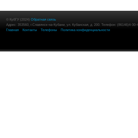
© КубГУ (2024)
Обратная связь
Адрес: 353560, г.Славянск-на-Кубани, ул. Кубанская, д. 200. Телефон: (86146)4-30-
Главная
Контакты
Телефоны
Политика конфиденциальности