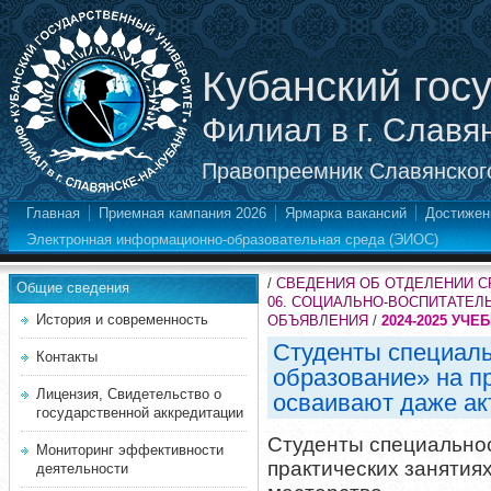
Кубанский гос
Филиал в г. Славя
Правопреемник Славянского
Главная
Приемная кампания 2026
Ярмарка вакансий
Достижен
Электронная информационно-образовательная среда (ЭИОС)
/
СВЕДЕНИЯ ОБ ОТДЕЛЕНИИ 
Общие сведения
06. СОЦИАЛЬНО-ВОСПИТАТЕЛ
История и современность
ОБЪЯВЛЕНИЯ
/
2024-2025 УЧЕ
Студенты специал
Контакты
образование» на п
Лицензия, Свидетельство о
осваивают даже ак
государственной аккредитации
Студенты специально
Мониторинг эффективности
практических занятия
деятельности