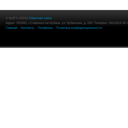
© КубГУ (2024)
Обратная связь
Адрес: 353560, г.Славянск-на-Кубани, ул. Кубанская, д. 200. Телефон: (86146)4-30-
Главная
Контакты
Телефоны
Политика конфиденциальности