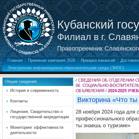
Кубанский гос
Филиал в г. Славя
Правопреемник Славянского
Главная
Приемная кампания 2026
Ярмарка вакансий
Достижен
Электронная информационно-образовательная среда (ЭИОС)
/
СВЕДЕНИЯ ОБ ОТДЕЛЕНИИ 
Общие сведения
06. СОЦИАЛЬНО-ВОСПИТАТЕЛ
История и современность
ОБЪЯВЛЕНИЯ
/
2024-2025 УЧЕ
Викторина «Что ты
Контакты
28 ноября 2024 года для 
Лицензия, Свидетельство о
государственной аккредитации
профессионального образ
ты знаешь о туризме»
Мониторинг эффективности
деятельности