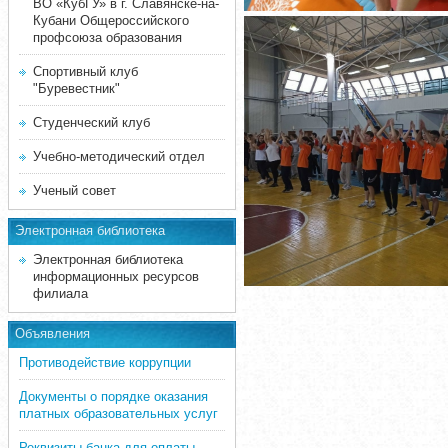
ВО «КубГУ» в г. Славянске-на-
Кубани Общероссийского
профсоюза образования
Спортивный клуб
"Буревестник"
Студенческий клуб
Учебно-методический отдел
Ученый совет
Электронная библиотека
Электронная библиотека
информационных ресурсов
филиала
Объявления
Противодействие коррупции
Документы о порядке оказания
платных образовательных услуг
Реквизиты банка для оплаты