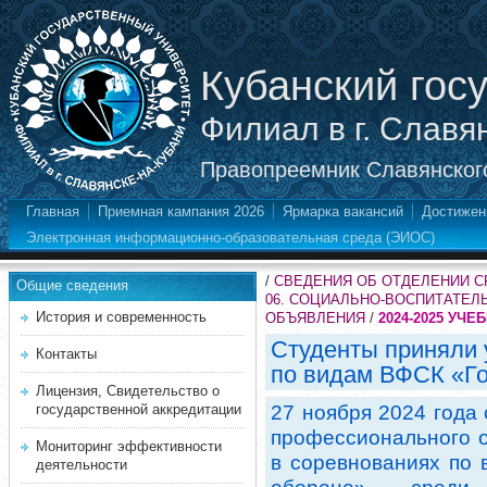
Кубанский гос
Филиал в г. Славя
Правопреемник Славянского
Главная
Приемная кампания 2026
Ярмарка вакансий
Достижен
Электронная информационно-образовательная среда (ЭИОС)
/
СВЕДЕНИЯ ОБ ОТДЕЛЕНИИ 
Общие сведения
06. СОЦИАЛЬНО-ВОСПИТАТЕЛ
История и современность
ОБЪЯВЛЕНИЯ
/
2024-2025 УЧЕ
Студенты приняли 
Контакты
по видам ВФСК «Го
Лицензия, Свидетельство о
государственной аккредитации
27 ноября 2024 года
профессионального о
Мониторинг эффективности
в соревнованиях по 
деятельности