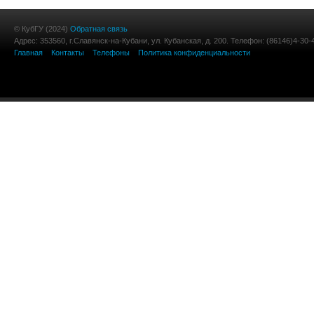
© КубГУ (2024)
Обратная связь
Адрес: 353560, г.Славянск-на-Кубани, ул. Кубанская, д. 200. Телефон: (86146)4-30-
Главная
Контакты
Телефоны
Политика конфиденциальности