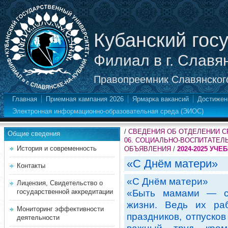
Кубанский гос
Филиал в г. Славя
Правопреемник Славянского
Главная
Приемная кампания 2026
Ярмарка вакансий
Достижен
Электронная информационно-образовательная среда (ЭИОС)
/
СВЕДЕНИЯ ОБ ОТДЕЛЕНИИ 
Общие сведения
06. СОЦИАЛЬНО-ВОСПИТАТЕЛ
История и современность
ОБЪЯВЛЕНИЯ
/
2024-2025 УЧЕ
«С Днём матери»
Контакты
«С Днём матери»
Лицензия, Свидетельство о
государственной аккредитации
«Быть мамами — с
жизни. Ведь их ра
Мониторинг эффективности
праздников, отпусков
деятельности