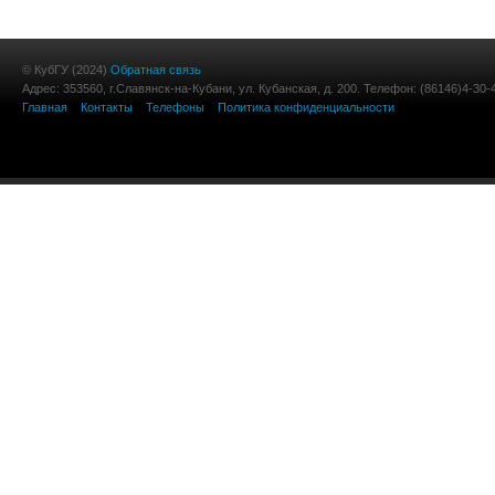
© КубГУ (2024)
Обратная связь
Адрес: 353560, г.Славянск-на-Кубани, ул. Кубанская, д. 200. Телефон: (86146)4-30-
Главная
Контакты
Телефоны
Политика конфиденциальности