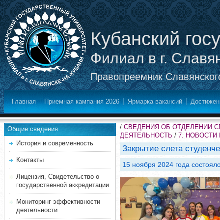
Кубанский гос
Филиал в г. Славя
Правопреемник Славянского
Главная
Приемная кампания 2026
Ярмарка вакансий
Достижен
/
СВЕДЕНИЯ ОБ ОТДЕЛЕНИИ 
Общие сведения
ДЕЯТЕЛЬНОСТЬ
/
7. НОВОСТИ
История и современность
Закрытие слета студенче
Контакты
15 ноября 2024 года состоял
Лицензия, Свидетельство о
государственной аккредитации
Мониторинг эффективности
деятельности