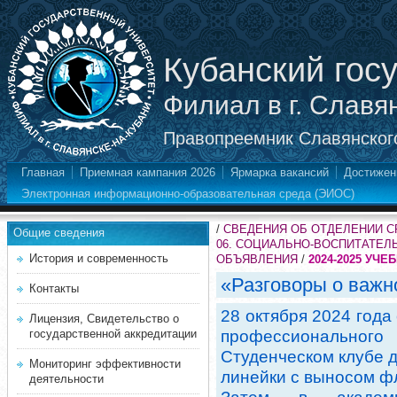
Кубанский гос
Филиал в г. Славя
Правопреемник Славянского
Главная
Приемная кампания 2026
Ярмарка вакансий
Достижен
Электронная информационно-образовательная среда (ЭИОС)
/
СВЕДЕНИЯ ОБ ОТДЕЛЕНИИ 
Общие сведения
06. СОЦИАЛЬНО-ВОСПИТАТЕЛ
История и современность
ОБЪЯВЛЕНИЯ
/
2024-2025 УЧЕ
«Разговоры о важн
Контакты
28 октября 2024 года
Лицензия, Свидетельство о
государственной аккредитации
профессионального
Студенческом клубе 
Мониторинг эффективности
линейки с выносом ф
деятельности