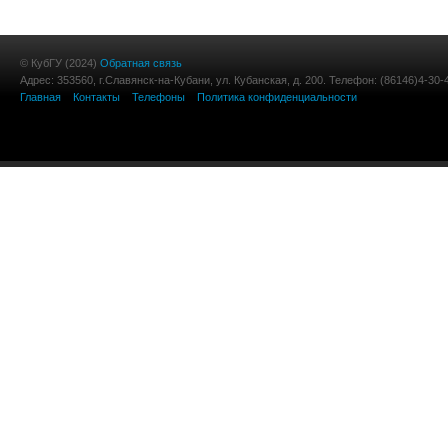
© КубГУ (2024)
Обратная связь
Адрес: 353560, г.Славянск-на-Кубани, ул. Кубанская, д. 200. Телефон: (86146)4-30-
Главная
Контакты
Телефоны
Политика конфиденциальности