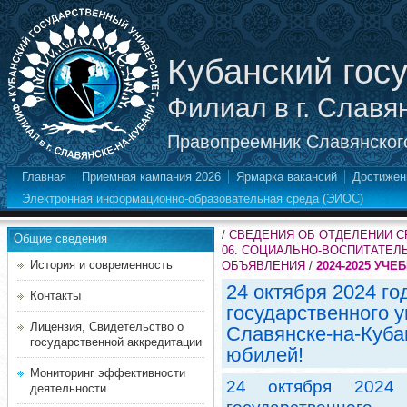
Кубанский гос
Филиал в г. Славя
Правопреемник Славянского
Главная
Приемная кампания 2026
Ярмарка вакансий
Достижен
Электронная информационно-образовательная среда (ЭИОС)
/
СВЕДЕНИЯ ОБ ОТДЕЛЕНИИ 
Общие сведения
06. СОЦИАЛЬНО-ВОСПИТАТЕЛ
История и современность
ОБЪЯВЛЕНИЯ
/
2024-2025 УЧЕ
24 октября 2024 г
Контакты
государственного у
Лицензия, Свидетельство о
Славянске-на-Куба
государственной аккредитации
юбилей!
Мониторинг эффективности
24 октября 2024 
деятельности