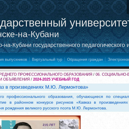
ударственный университе
нске-на-Кубани
-на-Кубани государственного педагогического 
ия выпускников
Виртуальный тур
Обращения граждан
Электронна
СРЕДНЕГО ПРОФЕССИОНАЛЬНОГО ОБРАЗОВАНИЯ
/
06. СОЦИАЛЬНО
 И ОБЪЯВЛЕНИЯ
/
2024-2025 УЧЕБНЫЙ ГОД
каз в произведениях М.Ю. Лермонтова»
его профессионального образования, обучающиеся по специал
стие в районном конкурсе рисунков «Кавказ в произведениях
я рождения великого русского поэта М.Ю. Лермонтова.