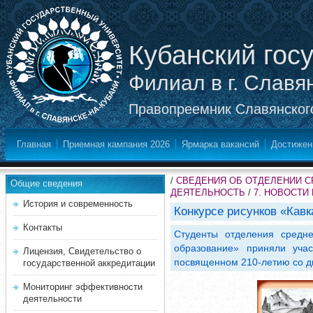
Кубанский гос
Филиал в г. Славя
Правопреемник Славянского
Главная
Приемная кампания 2026
Ярмарка вакансий
Достижен
/
СВЕДЕНИЯ ОБ ОТДЕЛЕНИИ 
Общие сведения
ДЕЯТЕЛЬНОСТЬ
/
7. НОВОСТИ
История и современность
Конкурсе рисунков «Кав
Контакты
Студенты отделения средн
образование» приняли уча
Лицензия, Свидетельство о
посвященном 210-летию со дн
государственной аккредитации
Мониторинг эффективности
деятельности