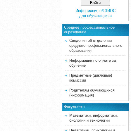
Информация об ЭИОС
для обучающихся
Среднее професcиональное
образование
Сведения об отделении
среднего профессионального
образования
Информация по оплате за
обучение
Предметные (цикловые)
комиссии
Родителям обучающихся
(информация)
Факультеты
Математики, информатики,
биологии и технологии
Педагогики, психологии и