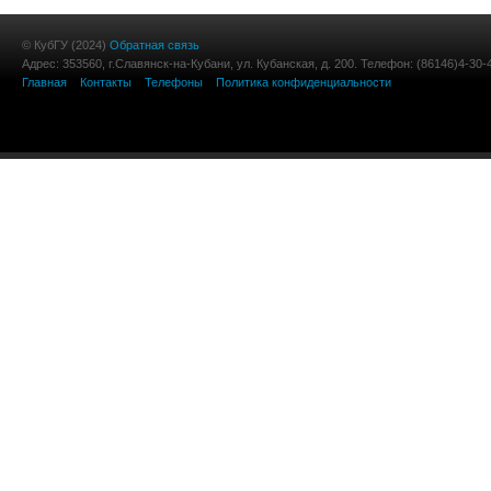
© КубГУ (2024)
Обратная связь
Адрес: 353560, г.Славянск-на-Кубани, ул. Кубанская, д. 200. Телефон: (86146)4-30-
Главная
Контакты
Телефоны
Политика конфиденциальности