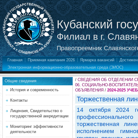
Кубанский гос
Филиал в г. Славя
Правопреемник Славянского
Главная
Приемная кампания 2026
Ярмарка вакансий
Достижен
Электронная информационно-образовательная среда (ЭИОС)
/
СВЕДЕНИЯ ОБ ОТДЕЛЕНИИ 
Общие сведения
06. СОЦИАЛЬНО-ВОСПИТАТЕЛ
История и современность
ОБЪЯВЛЕНИЯ
/
2024-2025 УЧЕ
Торжественная лин
Контакты
14 октября 2024 г
Лицензия, Свидетельство о
государственной аккредитации
профессиональног
торжественная лин
Мониторинг эффективности
исполнением гимно
деятельности