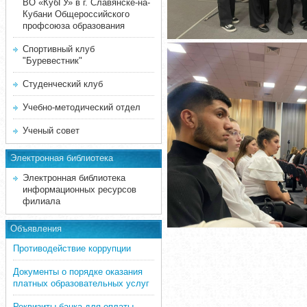
ВО «КубГУ» в г. Славянске-на-
Кубани Общероссийского
профсоюза образования
Спортивный клуб
"Буревестник"
Студенческий клуб
Учебно-методический отдел
Ученый совет
Электронная библиотека
Электронная библиотека
информационных ресурсов
филиала
Объявления
Противодействие коррупции
Документы о порядке оказания
платных образовательных услуг
Реквизиты банка для оплаты