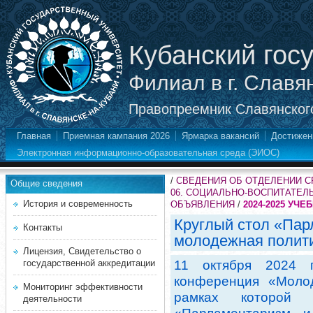
Кубанский гос
Филиал в г. Славя
Правопреемник Славянского
Главная
Приемная кампания 2026
Ярмарка вакансий
Достижен
Электронная информационно-образовательная среда (ЭИОС)
/
СВЕДЕНИЯ ОБ ОТДЕЛЕНИИ 
Общие сведения
06. СОЦИАЛЬНО-ВОСПИТАТЕЛ
История и современность
ОБЪЯВЛЕНИЯ
/
2024-2025 УЧЕ
Круглый стол «Пар
Контакты
молодежная полит
Лицензия, Свидетельство о
государственной аккредитации
11 октября 2024 
конференция «Моло
Мониторинг эффективности
рамках которой 
деятельности