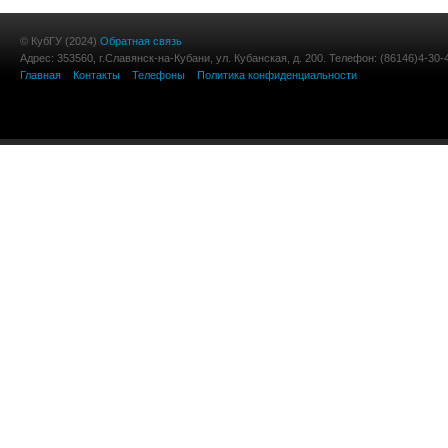
© КубГУ (2024)
Обратная связь
Адрес: 353560, г.Славянск-на-Кубани, ул. Кубанская, д. 200. Телефон: (86146)4-30-
Главная
Контакты
Телефоны
Политика конфиденциальности