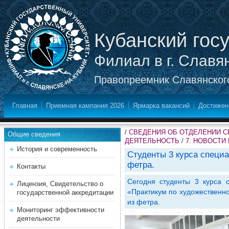
Кубанский гос
Филиал в г. Славя
Правопреемник Славянского
Главная
Приемная кампания 2026
Ярмарка вакансий
Достижен
/
СВЕДЕНИЯ ОБ ОТДЕЛЕНИИ 
Общие сведения
ДЕЯТЕЛЬНОСТЬ
/
7. НОВОСТИ
История и современность
Студенты 3 курса специ
фетра.
Контакты
Сегодня студенты 3 курса 
Лицензия, Свидетельство о
«Практикум по художественно
государственной аккредитации
из фетра.
Мониторинг эффективности
деятельности