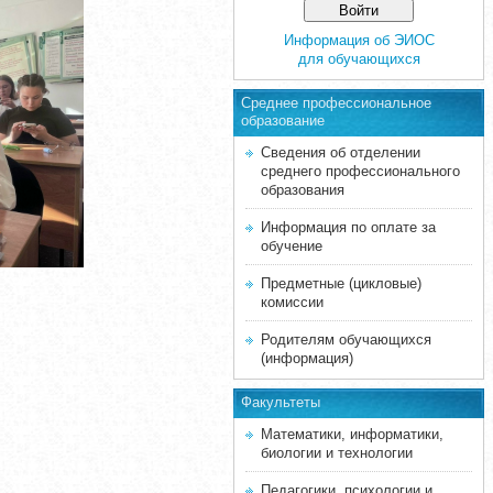
Информация об ЭИОС
для обучающихся
Среднее професcиональное
образование
Сведения об отделении
среднего профессионального
образования
Информация по оплате за
обучение
Предметные (цикловые)
комиссии
Родителям обучающихся
(информация)
Факультеты
Математики, информатики,
биологии и технологии
Педагогики, психологии и