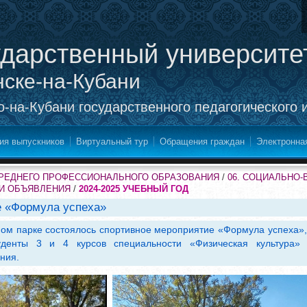
ударственный университе
нске-на-Кубани
-на-Кубани государственного педагогического 
ия выпускников
Виртуальный тур
Обращения граждан
Электронна
СРЕДНЕГО ПРОФЕССИОНАЛЬНОГО ОБРАЗОВАНИЯ
/
06. СОЦИАЛЬНО
 И ОБЪЯВЛЕНИЯ
/
2024-2025 УЧЕБНЫЙ ГОД
е «Формула успеха»
ном парке состоялось спортивное мероприятие «Формула успеха», 
уденты 3 и 4 курсов специальности «Физическая культура» 
ния.