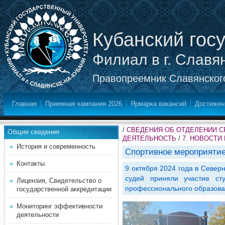
Кубанский гос
Филиал в г. Славя
Правопреемник Славянского
Главная
Приемная кампания 2026
Ярмарка вакансий
Достижен
/
СВЕДЕНИЯ ОБ ОТДЕЛЕНИИ 
Общие сведения
ДЕЯТЕЛЬНОСТЬ
/
7. НОВОСТИ
История и современность
Спортивное мероприяти
Контакты
9 октября 2024 года в Север
судей приняли участие ст
Лицензия, Свидетельство о
профессионального образова
государственной аккредитации
Мониторинг эффективности
деятельности