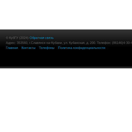
© КубГУ (2024)
Обратная связь
Адрес: 353560, г.Славянск-на-Кубани, ул. Кубанская, д. 200. Телефон: (86146)4-30-
Главная
Контакты
Телефоны
Политика конфиденциальности