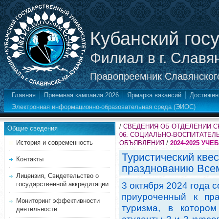
Кубанский гос
Филиал в г. Славя
Правопреемник Славянского
Главная
Приемная кампания 2026
Ярмарка вакансий
Достижен
Электронная информационно-образовательная среда (ЭИОС)
/
СВЕДЕНИЯ ОБ ОТДЕЛЕНИИ 
Общие сведения
06. СОЦИАЛЬНО-ВОСПИТАТЕЛ
История и современность
ОБЪЯВЛЕНИЯ
/
2024-2025 УЧЕ
Туристический квес
Контакты
празднованию Всем
Лицензия, Свидетельство о
государственной аккредитации
3 октября 2024 года с
приуроченный к пр
Мониторинг эффективности
туризма, в котором
деятельности