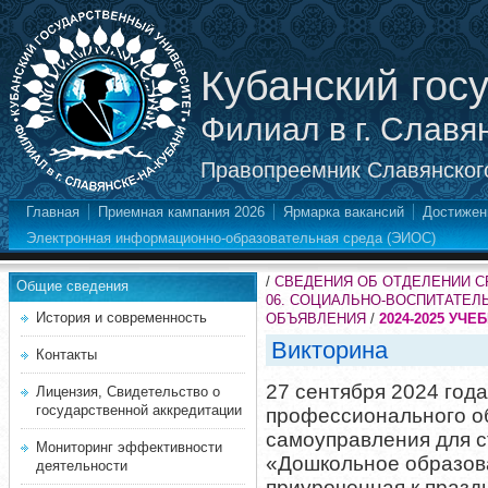
Кубанский гос
Филиал в г. Славя
Правопреемник Славянского
Главная
Приемная кампания 2026
Ярмарка вакансий
Достижен
Электронная информационно-образовательная среда (ЭИОС)
/
СВЕДЕНИЯ ОБ ОТДЕЛЕНИИ 
Общие сведения
06. СОЦИАЛЬНО-ВОСПИТАТЕЛ
История и современность
ОБЪЯВЛЕНИЯ
/
2024-2025 УЧЕ
Викторина
Контакты
27 сентября 2024 года
Лицензия, Свидетельство о
государственной аккредитации
профессионального о
самоуправления для с
Мониторинг эффективности
«Дошкольное образов
деятельности
приуроченная к празд