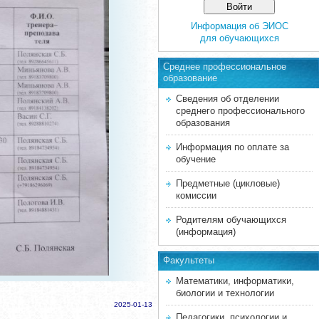
Информация об ЭИОС
для обучающихся
Среднее професcиональное
образование
Сведения об отделении
среднего профессионального
образования
Информация по оплате за
обучение
Предметные (цикловые)
комиссии
Родителям обучающихся
(информация)
Факультеты
Математики, информатики,
биологии и технологии
2025-01-13
Педагогики, психологии и