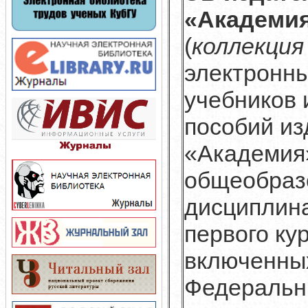
«Академи
(
коллекция
электронн
учебников 
пособий из
«Академия
общеобраз
дисциплин
первого кур
включенны
Федераль