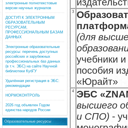
издательс
электронные полнотекстовые
версии научных журналов
Образова
3
ДОСТУП К ЭЛЕКТРОННЫМ
ОБРАЗОВАТЕЛЬНЫМ
платформ
РЕСУРСАМ,
ПРОФЕССИОНАЛЬНЫМ БАЗАМ
(для высш
ДАННЫХ
образован
Электронные образовательные
ресурсы: перечень доступных
учебники и
российских и зарубежных
профессиональных баз данных
(в т.ч. ЭБС) на сайте Научной
пособия из
библиотеки КубГУ
«Юрайт»
Удалённая регистрация в ЭБС:
рекомендации
ЭБС «ZNA
4
НОРМОКОНТРОЛЬ
высшего о
2026 год объявлен Годом
единства народов России
и СПО)
- у
Образовательные ресурсы
монографи