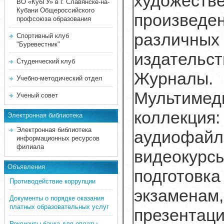
художеств
ВО «КубГУ» в г. Славянске-на-
Кубани Общероссийского
произведе
профсоюза образования
различных
Спортивный клуб
"Буревестник"
издательст
Студенческий клуб
Журналы.
Учебно-методический отдел
Мультимед
Ученый совет
коллекция:
Электронная библиотека
Электронная библиотека
аудиофайл
информационных ресурсов
филиала
видеокурсы
Объявления
подготовка
Противодействие коррупции
экзаменам,
Документы о порядке оказания
платных образовательных услуг
презентаци
Реквизиты банка для оплаты