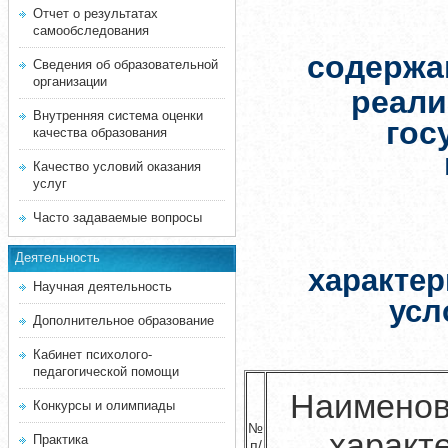
Отчет о результатах
самообследования
содерж
Сведения об образовательной
организации
реали
Внутренняя система оценки
гос
качества образования
Качество условий оказания
услуг
Часто задаваемые вопросы
Деятельность
характер
Научная деятельность
усл
Дополнительное образование
Кабинет психолого-
педагогической помощи
Наименов
Конкурсы и олимпиады
№
характ
Практика
п/