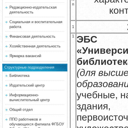
п
кон
Редакционно-издательская
деятельность
Социальная и воспитательная
1
работа
1
ЭБС
Финансовая деятельность
Хозяйственная деятельность
«Универси
Ярмарка вакансий
библиотек
Структурные подразделения
(для высш
Библиотека
образован
Издательский центр
учебные, н
Информационно-
вычислительный центр
здания,
Общий отдел
первоисточ
ППО работников и
обучающихся филиала ФГБОУ