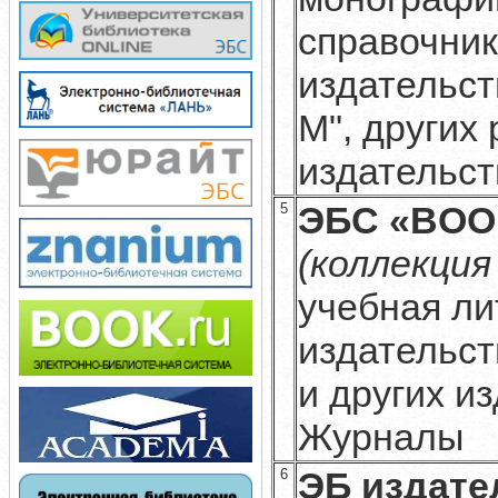
справочни
издательс
М", других
издательс
ЭБС «BOO
5
(коллекция
учебная ли
издательст
и других и
Журналы
ЭБ
издате
6