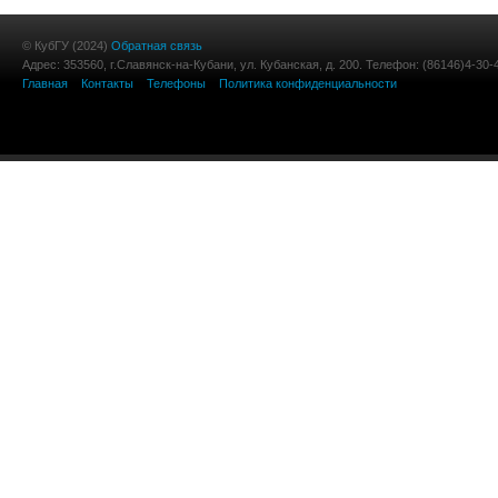
© КубГУ (2024)
Обратная связь
Адрес: 353560, г.Славянск-на-Кубани, ул. Кубанская, д. 200. Телефон: (86146)4-30-
Главная
Контакты
Телефоны
Политика конфиденциальности