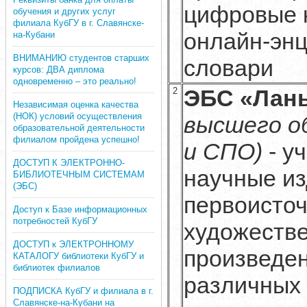
цифровые 
обучения и других услуг
филиала КубГУ в г. Славянске-
онлайн-энц
на-Кубани
ВНИМАНИЮ студентов старших
словари
курсов: ДВА диплома
одновременно – это реально!
ЭБС «Лан
2
Независимая оценка качества
(НОК) условий осуществления
высшего о
образовательной деятельности
филиалом пройдена успешно!
и СПО)
- у
ДОСТУП К ЭЛЕКТРОННО-
научные из
БИБЛИОТЕЧНЫМ СИСТЕМАМ
(ЭБС)
первоисточ
Доступ к Базе информационных
потребностей КубГУ
художеств
ДОСТУП к ЭЛЕКТРОННОМУ
произведе
КАТАЛОГУ библиотеки КубГУ и
библиотек филиалов
различных
ПОДПИСКА КубГУ и филиала в г.
Славянске-на-Кубани на