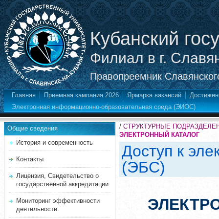
Кубанский гос
Филиал в г. Славя
Правопреемник Славянского
Главная
Приемная кампания 2026
Ярмарка вакансий
Достижен
Электронная информационно-образовательная среда (ЭИОС)
/
СТРУКТУРНЫЕ ПОДРАЗДЕЛЕ
Общие сведения
ЭЛЕКТРОННЫЙ КАТАЛОГ
История и современность
Доступ к эл
Контакты
(ЭБС)
Лицензия, Свидетельство о
государственной аккредитации
ЭЛЕКТР
Мониторинг эффективности
деятельности