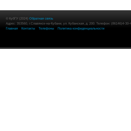
© КубГУ (2024)
Обратная связь
Адрес: 353560, г.Славянск-на-Кубани, ул. Кубанская, д. 200. Телефон: (86146)4-30-
Главная
Контакты
Телефоны
Политика конфиденциальности