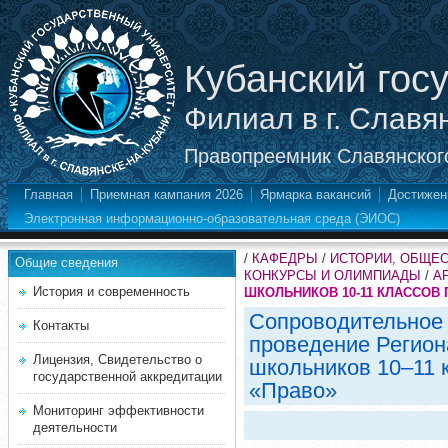
Кубанский гос
Филиал в г. Славя
Правопреемник Славянского
Главная
Приемная кампания 2026
Ярмарка вакансий
Достижен
Электронная информационно-образовательная среда (ЭИОС)
/
КАФЕДРЫ
/
ИСТОРИИ, ОБЩЕ
Общие сведения
КОНКУРСЫ И ОЛИМПИАДЫ
/
А
История и современность
ШКОЛЬНИКОВ 10-11 КЛАССОВ ПО
Сопроводительное 
Контакты
проведение Регио
Лицензия, Свидетельство о
школьников 10–11 
государственной аккредитации
«Право»
Мониторинг эффективности
деятельности