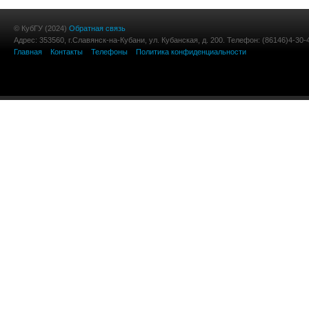
© КубГУ (2024)
Обратная связь
Адрес: 353560, г.Славянск-на-Кубани, ул. Кубанская, д. 200. Телефон: (86146)4-30-
Главная
Контакты
Телефоны
Политика конфиденциальности