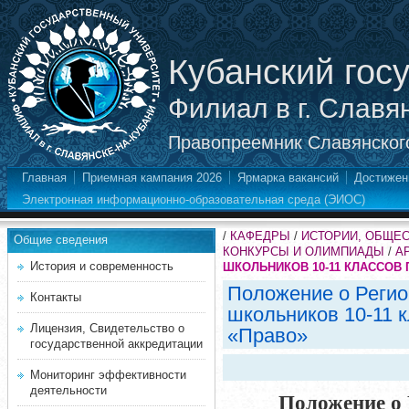
Кубанский гос
Филиал в г. Славя
Правопреемник Славянского
Главная
Приемная кампания 2026
Ярмарка вакансий
Достижен
Электронная информационно-образовательная среда (ЭИОС)
/
КАФЕДРЫ
/
ИСТОРИИ, ОБЩЕ
Общие сведения
КОНКУРСЫ И ОЛИМПИАДЫ
/
А
История и современность
ШКОЛЬНИКОВ 10-11 КЛАССОВ ПО
Положение о Реги
Контакты
школьников 10-11 
Лицензия, Свидетельство о
«Право»
государственной аккредитации
Мониторинг эффективности
деятельности
Положение о