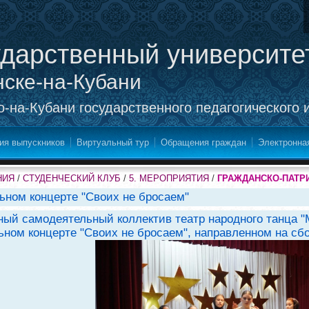
ударственный университе
нске-на-Кубани
-на-Кубани государственного педагогического 
ия выпускников
Виртуальный тур
Обращения граждан
Электронна
НИЯ
/
СТУДЕНЧЕСКИЙ КЛУБ
/
5. МЕРОПРИЯТИЯ
/
ГРАЖДАНСКО-ПАТР
ьном концерте "Своих не бросаем"
дный самодеятельный коллектив театр народного танца 
ьном концерте "Своих не бросаем", направленном на сб