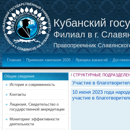
Кубанский гос
Филиал в г. Славя
Правопреемник Славянского
Главная
Приемная кампания 2026
Ярмарка вакансий
Достижен
/
СТРУКТУРНЫЕ ПОДРАЗДЕЛЕ
Общие сведения
Участие в благотворител
История и современность
10 июня 2023 года наро
Контакты
участие в благотворител
Лицензия, Свидетельство о
государственной аккредитации
Мониторинг эффективности
деятельности