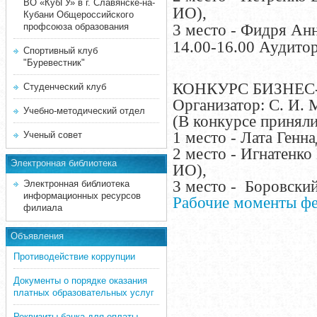
ВО «КубГУ» в г. Славянске-на-
ИО),
Кубани Общероссийского
3 место - Фидря Ан
профсоюза образования
14.00-16.00 Аудито
Спортивный клуб
"Буревестник"
КОНКУРС БИЗНЕ
Студенческий клуб
Организатор: С. И. М
Учебно-методический отдел
(В конкурсе приняли
1 место - Лата Генн
Ученый совет
2 место - Игнатенк
Электронная библиотека
ИО),
3 место - Боровски
Электронная библиотека
информационных ресурсов
Рабочие моменты фе
филиала
Объявления
Противодействие коррупции
Документы о порядке оказания
платных образовательных услуг
Реквизиты банка для оплаты