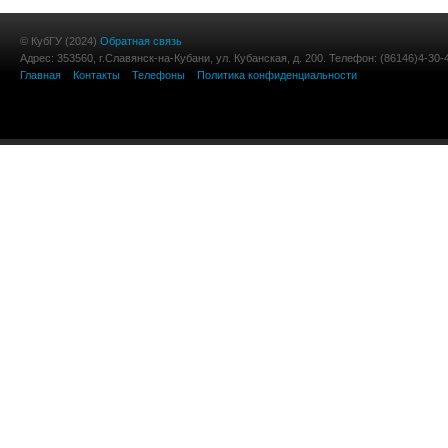
© КубГУ (2024)
Обратная связь
Адрес: 353560, г.Славянск-на-Кубани, ул. Кубанская, д. 200. Телефон: (86146)4-30-
Главная
Контакты
Телефоны
Политика конфиденциальности