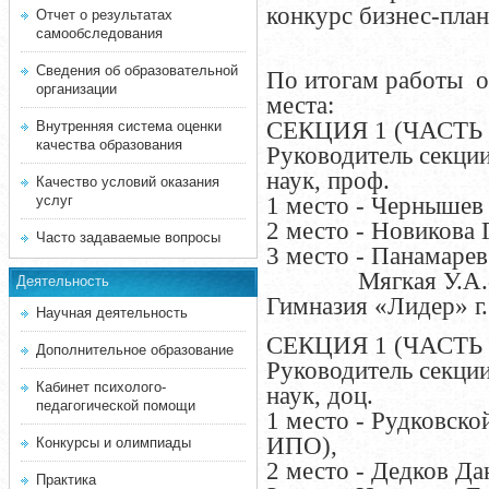
конкурс бизнес-план
Отчет о результатах
самообследования
Сведения об образовательной
По итогам работы 
организации
места:
СЕКЦИЯ 1 (ЧАСТЬ
Внутренняя система оценки
качества образования
Руководитель секции:
наук, проф.
Качество условий оказания
1 место - Чернышев
услуг
2 место - Новикова 
Часто задаваемые вопросы
3 место - Панамаре
Мягкая У.А.- уч
Деятельность
Гимназия «Лидер» г.
Научная деятельность
СЕКЦИЯ 1 (ЧАСТЬ
Дополнительное образование
Руководитель секции
Кабинет психолого-
наук, доц.
педагогической помощи
1 место - Рудковско
ИПО),
Конкурсы и олимпиады
2 место - Дедков Д
Практика