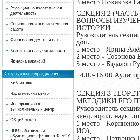
3 место Новикова Г
Редакционно-издательская
СЕКЦИЯ 2 (ЧАСТЬ
деятельность
ВОПРОСЫ ИЗУЧЕ
Социальная и воспитательная
ИСТОРИИ
работа
Руководитель секции:
Финансовая деятельность
доц.
1 место - Ярина Алё
Хозяйственная деятельность
2 место - Созонова
Ярмарка вакансий
3 место - Бадалян 
14.00-16.00 Аудито
Структурные подразделения
Библиотека
СЕКЦИЯ 3 ТЕОРЕ
Издательский центр
МЕТОДИКИ ЕГО 
Информационно-
Руководитель секции:
вычислительный центр
канд. юрид. наук, до
Общий отдел
1 место - Корниенк
ИО),
ППО работников и
обучающихся филиала ФГБОУ
2 место - Петренко 