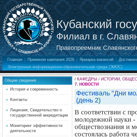
Кубанский гос
Филиал в г. Славя
Правопреемник Славянского
Главная
Приемная кампания 2026
Ярмарка вакансий
Достижен
Электронная информационно-образовательная среда (ЭИОС)
/
КАФЕДРЫ
/
ИСТОРИИ, ОБЩЕ
Общие сведения
7. НОВОСТИ
История и современность
Фестиваль "Дни мо
(день 2)
Контакты
Лицензия, Свидетельство о
соответствии с пр
В
государственной аккредитации
молодежной науки - 
обществознания и м
Мониторинг эффективности
деятельности
состоялась работа 